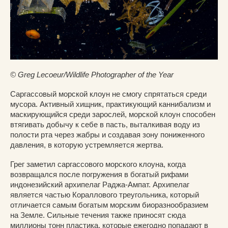
© Greg Lecoeur/Wildlife Photographer of the Year
Саргассовый морской клоун не смогу спрятаться среди
мусора. Активный хищник, практикующий каннибализм и
маскирующийся среди зарослей, морской клоун способен
втягивать добычу к себе в пасть, выталкивая воду из
полости рта через жабры и создавая зону пониженного
давления, в которую устремляется жертва.
Грег заметил саргассового морского клоуна, когда
возвращался после погружения в богатый рифами
индонезийский архипелаг Раджа-Ампат. Архипелаг
является частью Кораллового треугольника, который
отличается самым богатым морским биоразнообразием
на Земле. Сильные течения также приносят сюда
миллионы тонн пластика, которые ежегодно попадают в