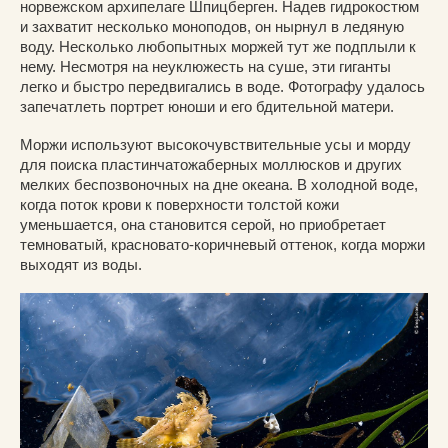
норвежском архипелаге Шпицберген. Надев гидрокостюм
и захватит несколько моноподов, он нырнул в ледяную
воду. Несколько любопытных моржей тут же подплыли к
нему. Несмотря на неуклюжесть на суше, эти гиганты
легко и быстро передвигались в воде. Фотографу удалось
запечатлеть портрет юноши и его бдительной матери.
Моржи используют высокочувствительные усы и морду
для поиска пластинчатожаберных моллюсков и других
мелких беспозвоночных на дне океана. В холодной воде,
когда поток крови к поверхности толстой кожи
уменьшается, она становится серой, но приобретает
темноватый, красновато-коричневый оттенок, когда моржи
выходят из воды.