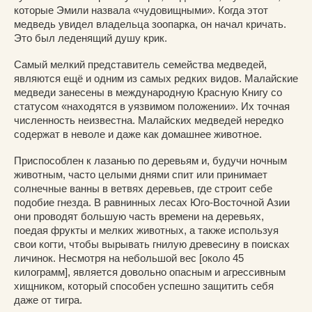
которые Эмили назвала «чудовищными». Когда этот
медведь увидел владельца зоопарка, он начал кричать.
Это был леденящий душу крик.
Самый мелкий представитель семейства медведей,
являются ещё и одним из самых редких видов. Малайские
медведи занесены в международную Красную Книгу со
статусом «находятся в уязвимом положении». Их точная
численность неизвестна. Малайских медведей нередко
содержат в неволе и даже как домашнее животное.
Приспособлен к лазанью по деревьям и, будучи ночным
животным, часто целыми днями спит или принимает
солнечные ванны в ветвях деревьев, где строит себе
подобие гнезда. В равнинных лесах Юго-Восточной Азии
они проводят большую часть времени на деревьях,
поедая фрукты и мелких животных, а также используя
свои когти, чтобы вырывать гнилую древесину в поисках
личинок. Несмотря на небольшой вес [около 45
килограмм], является довольно опасным и агрессивным
хищником, который способен успешно защитить себя
даже от тигра.