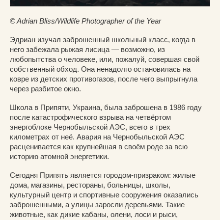
© Adrian Bliss/Wildlife Photographer of the Year
Эдриан изучал заброшенный школьный класс, когда в
него забежала рыжая лисица — возможно, из
любопытства о человеке, или, пожалуй, совершая свой
собственный обход. Она ненадолго остановилась на
ковре из детских противогазов, после чего выпрыгнула
через разбитое окно.
Школа в Припяти, Украина, была заброшена в 1986 году
после катастрофического взрыва на четвёртом
энергоблоке Чернобыльской АЭС, всего в трех
километрах от неё. Авария на Чернобыльской АЭС
расценивается как крупнейшая в своём роде за всю
историю атомной энергетики.
Сегодня Припять является городом-призраком: жилые
дома, магазины, рестораны, больницы, школы,
культурный центр и спортивные сооружения оказались
заброшенными, а улицы заросли деревьями. Такие
животные, как дикие кабаны, олени, лоси и рыси,