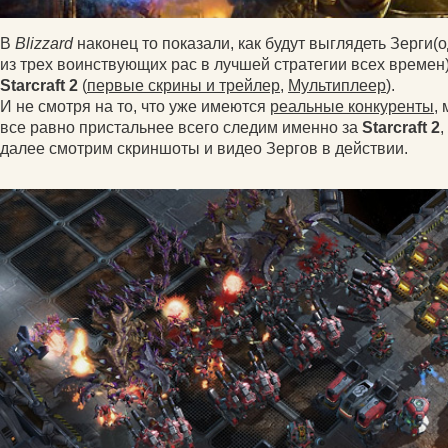
В
Blizzard
наконец то показали, как будут выглядеть Зерги(
из трех воинствующих рас в лучшей стратегии всех времен)
Starcraft 2
(
первые скрины и трейлер
,
Мультиплеер
).
И не смотря на то, что уже имеются
реальные конкуренты
,
все равно пристальнее всего следим именно за
Starcraft 2
,
далее смотрим скриншоты и видео Зергов в действии.