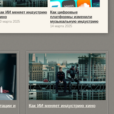
Как ИИ меняет индустрию
Как цифровые
кино
платформы изменили
музыкальную индустрию
0 марта 2025
14 марта 2025
тации и
Как ИИ меняет индустрию кино