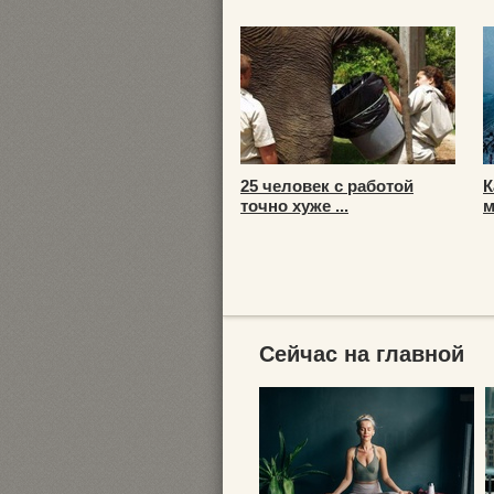
25 человек с работой
К
точно хуже ...
м
Сейчас на главной