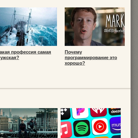
акая профессия самая
Почему
ужская?
программирование это
хорошо?