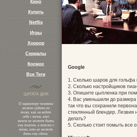
Кино
Купить
Netflix
Игры
Хоррор
Сериалы
Космос
Google
Все Теги
1. Сколько шаров для гольфа
2. Сколько настройщиков пиа
3. Опишите цыпленка при пом
ЦИТАТА ДНЯ
4. Вас уменьшили до размера
О характере человека
так что вы сохранили первона
можно судить по
тому, как он ведет
стеклянный блендер. Лезвия н
себя с теми, кто
делать?
ничем не может быть
ему полезен, а также с
5. Сколько стоит помыть все 
теми, кто не может
дать ему сдачи.