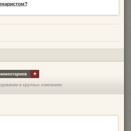
ценаристом?
+
омментариев
едовании в крупных компаниях