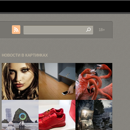
18+
НОВОСТИ В КАРТИНКАХ
Фэшн-
«Тюрьма
25 лучших
фотограф
внутри
снимков
Дэвид Лесли
меня», или
победителей
Энтони
как ...
международного
...