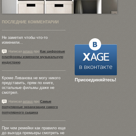
ПОСЛЕДНИЕ КОММЕНТАРИИ
Не заметил чтобы что-то
изменили...
Написал
astass
про
Как цифровые
платформы изменили музыкальную
индустрию
Кроме Ливанова не могу никого
Присоединяйтесь!
представить, прям по книге,
остальные фильмы даже не
смотрел.
Написал
astass
про
Самые
популярные экранизации самого
популярного сыщика
При чем ремейки как правило еще
до выхода премьеры смотреть не