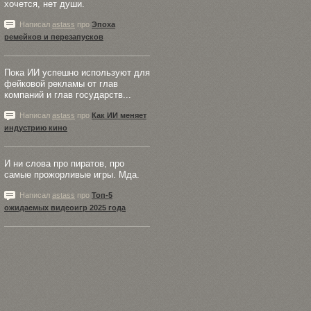
хочется, нет души.
Написал
astass
про
Эпоха
ремейков и перезапусков
Пока ИИ успешно используют для
фейковой рекламы от глав
компаний и глав государств...
Написал
astass
про
Как ИИ меняет
индустрию кино
И ни слова про пиратов, про
самые прожорливые игры. Мда.
Написал
astass
про
Топ-5
ожидаемых видеоигр 2025 года