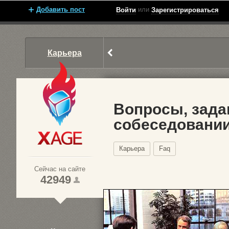
Добавить пост
или
Войти
Зарегистрироваться
Карьера
Вопросы, зад
собеседовании
Xage.ru
Карьера
Faq
Сейчас на сайте
42949
1