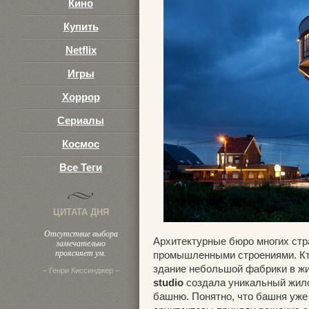
Кино
Купить
Netflix
Игры
Хоррор
Сериалы
Космос
Все Теги
ЦИТАТА ДНЯ
Отсутствие выбора
Архитектурные бюро многих стр
замечательно
проясняет ум.
промышленными строениями. Кто
здание небольшой фабрики в жи
– Генри Киссинджер –
studio
создала уникальный жило
башню. Понятно, что башня уже н