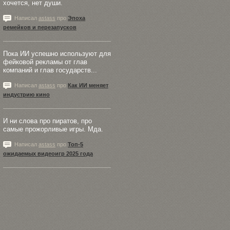
хочется, нет души.
Написал
astass
про
Эпоха
ремейков и перезапусков
Пока ИИ успешно используют для
фейковой рекламы от глав
компаний и глав государств...
Написал
astass
про
Как ИИ меняет
индустрию кино
И ни слова про пиратов, про
самые прожорливые игры. Мда.
Написал
astass
про
Топ-5
ожидаемых видеоигр 2025 года