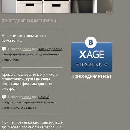
ПОСЛЕДНИЕ КОММЕНТАРИИ
Не заметил чтобы что-то
изменили...
Написал
astass
про
Как цифровые
платформы изменили музыкальную
индустрию
Кроме Ливанова не могу никого
Присоединяйтесь!
представить, прям по книге,
остальные фильмы даже не
смотрел.
Написал
astass
про
Самые
популярные экранизации самого
популярного сыщика
При чем ремейки как правило еще
до выхода премьеры смотреть не