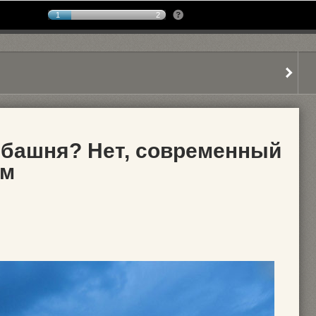
1
2
башня? Нет, современный
ом