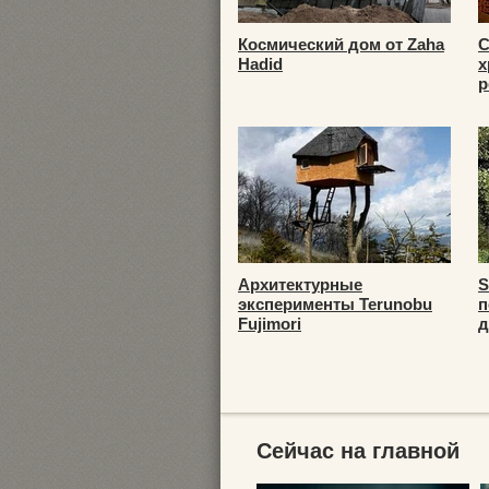
Космический дом от Zaha
С
Hadid
х
р
Архитектурные
S
эксперименты Terunobu
п
Fujimori
д
Сейчас на главной