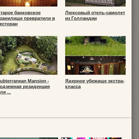
тарое банковское
Люксовый отель-самолет
ранилище превратили в
из Голландии
есторан
ubterranean Mansion -
Ядерное убежище экстра-
одземная резиденция
класса
ля ...