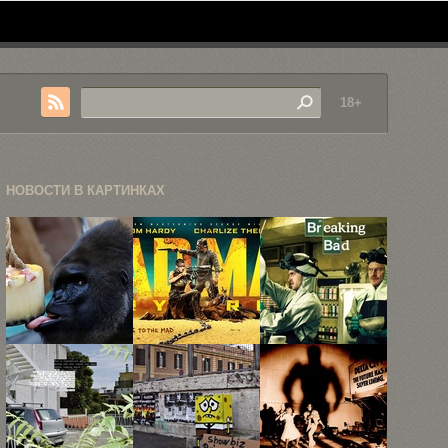
18+
НОВОСТИ В КАРТИНКАХ
«Остынь»
«Безумный
20 картинок
Макс: Дорога
GIF из
Ярости»
сериала ...
возглавил ...