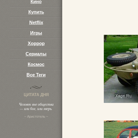
Кино
Купить
Netflix
Игры
Хоррор
Сериалы
Космос
Все Теги
ЦИТАТА ДНЯ
Человек вне общества
— или бог, или зверь.
– Аристотель –