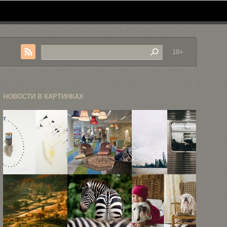
18+
НОВОСТИ В КАРТИНКАХ
«Пуховые
5
Небольшая
чудеса»
невероятных
прогулка по
Криса
офисов
улицам Нью-
Мейнарда
Google
Йорка