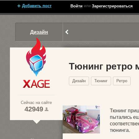
Добавить пост
или
Войти
Зарегистрироваться
Дизайн
Тюнинг ретро
Дизайн
Тюнинг
Ретро
Xage.ru
Сейчас на сайте
42949
Тюнинг приш
пытались ещ
соответстве
1
тюнинга.