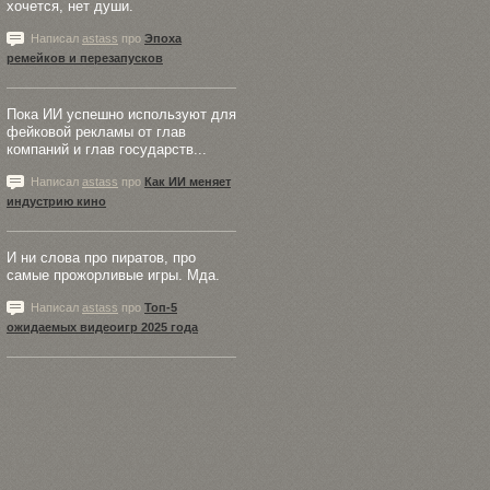
хочется, нет души.
Написал
astass
про
Эпоха
ремейков и перезапусков
Пока ИИ успешно используют для
фейковой рекламы от глав
компаний и глав государств...
Написал
astass
про
Как ИИ меняет
индустрию кино
И ни слова про пиратов, про
самые прожорливые игры. Мда.
Написал
astass
про
Топ-5
ожидаемых видеоигр 2025 года