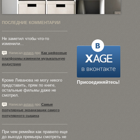
ПОСЛЕДНИЕ КОММЕНТАРИИ
Не заметил чтобы что-то
изменили...
Написал
astass
про
Как цифровые
платформы изменили музыкальную
индустрию
Кроме Ливанова не могу никого
Присоединяйтесь!
представить, прям по книге,
остальные фильмы даже не
смотрел.
Написал
astass
про
Самые
популярные экранизации самого
популярного сыщика
При чем ремейки как правило еще
до выхода премьеры смотреть не