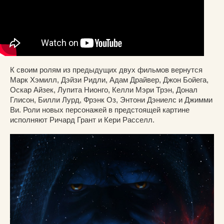
К своим ролям из предыдущих двух фильмов вернутся
Марк Хэмилл, Дэйзи Ридли, Адам Драйвер, Джон Бойега,
Оскар Айзек, Лупита Нионго, Келли Мэри Трэн, Донал
Глисон, Билли Лурд, Фрэнк Оз, Энтони Дэниелс и Джимми
Ви. Роли новых персонажей в предстоящей картине
исполняют Ричард Грант и Кери Расселл.