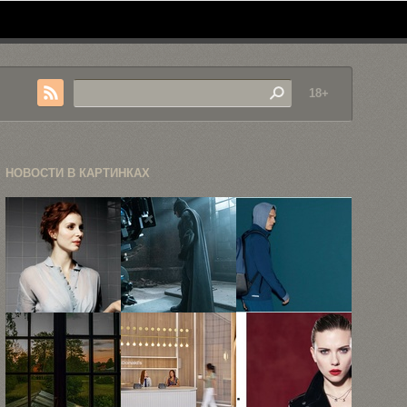
18+
НОВОСТИ В КАРТИНКАХ
Креативные
Смотрим
Лукбук
портреты
абсолютно
спортивной
Дэвида
новый
коллекции
Стюарта
экшен-
Lacoste
трейлер
сезона ...