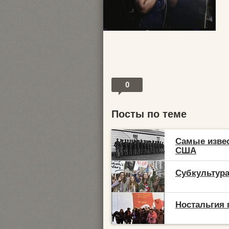
0
Посты по теме
Самые изве
США
Субкультура
Ностальгия