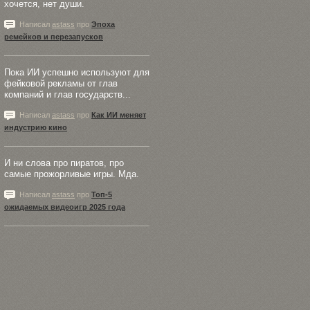
хочется, нет души.
Написал
astass
про
Эпоха
ремейков и перезапусков
Пока ИИ успешно используют для
фейковой рекламы от глав
компаний и глав государств...
Написал
astass
про
Как ИИ меняет
индустрию кино
И ни слова про пиратов, про
самые прожорливые игры. Мда.
Написал
astass
про
Топ-5
ожидаемых видеоигр 2025 года