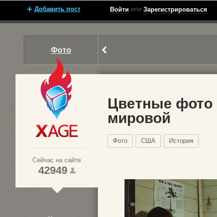
Добавить пост
или
Войти
Зарегистрироваться
Фото
Цветные фото 
мировой
Xage.ru
Фото
США
История
Сейчас на сайте
42949
1