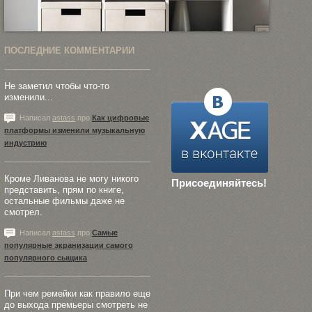
ПОСЛЕДНИЕ КОММЕНТАРИИ
Не заметил чтобы что-то
изменили...
Написал
astass
про
Как цифровые
платформы изменили музыкальную
индустрию
Кроме Ливанова не могу никого
Присоединяйтесь!
представить, прям по книге,
остальные фильмы даже не
смотрел.
Написал
astass
про
Самые
популярные экранизации самого
популярного сыщика
При чем ремейки как правило еще
до выхода премьеры смотреть не