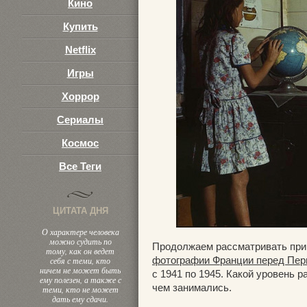
Кино
Купить
Netflix
Игры
Хоррор
Сериалы
Космос
Все Теги
ЦИТАТА ДНЯ
О характере человека
можно судить по
Продолжаем рассматривать при
тому, как он ведет
фотографии Франции перед Пер
себя с теми, кто
ничем не может быть
с 1941 по 1945. Какой уровень р
ему полезен, а также с
чем занимались.
теми, кто не может
дать ему сдачи.