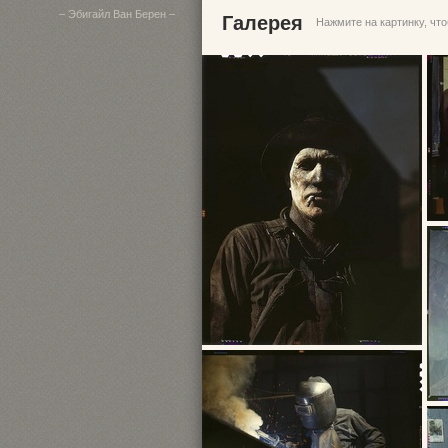
– Эбигайл Ван Берен –
Галерея
Нажмите на картинку, чт