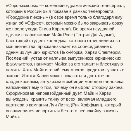
«Форс-мажоры» — комедийно-драматический телесериал,
который в России был показан в рамках телепроекта
«Городские пижоны» (в свое время только благодаря ему
узнал об «Офисе», который можно было закрывать сразу
же после ухода Стива Карелла). Во время неудачной
сделки с наркотиками Майк Росс (Патрик Дж. Адамс),
блестящий студент колледжа, которого отчислили из-за
мошеничества, проскальзывает на собеседование с
одним из лучших юристов Нью-Йорка, Харви Спектером.
Последний, устав от наплыва выпускников юридических
факультетов, нанимает Майка за его талант и блестящую
память. Хоть Майк и гений, ему многое предстоит узнать о
законе. И хотя Харви может показаться достаточно
хладнокровным, энтузиазм и амбиции молодого человека
напоминают ему о том, почему он выбрал сторону закона.
Сформировав непревзойденный дуэт, Майк и Харви
вынуждены хранить тайну от всех, включая младшего
партнера в компании Луи Литта (Рик Хоффман), который
вознамерился испортить и без того неспокойную жизнь
Майка.