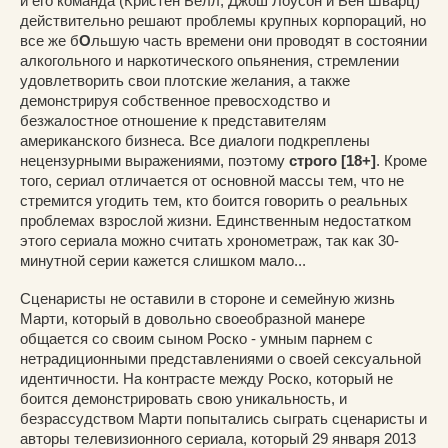
и его команда (Кристен Белл, Джош Лоусон и Бен Шварц)
действительно решают проблемы крупных корпораций, но
все же б
О
льшую часть времени они проводят в состоянии
алкогольного и наркотического опьянения, стремлении
удовлетворить свои плотские желания, а также
демонстрируя собственное превосходство и
безжалостное отношение к представителям
американского бизнеса. Все диалоги подкреплены
нецензурными выражениями, поэтому
строго [18+]
. Кроме
того, сериал отличается от основной массы тем, что не
стремится угодить тем, кто боится говорить о реальных
проблемах взрослой жизни. Единственным недостатком
этого сериала можно считать хронометраж, так как 30-
минутной серии кажется слишком мало...
Сценаристы не оставили в стороне и семейную жизнь
Марти, который в довольно своеобразной манере
общается со своим сыном Роско - умным парнем с
нетрадиционными представлениями о своей сексуальной
идентичности. На контрасте между Роско, который не
боится демонстрировать свою уникальность, и
безрассудством Марти попытались сыграть сценаристы и
авторы телевизионного сериала, который 29 января 2013