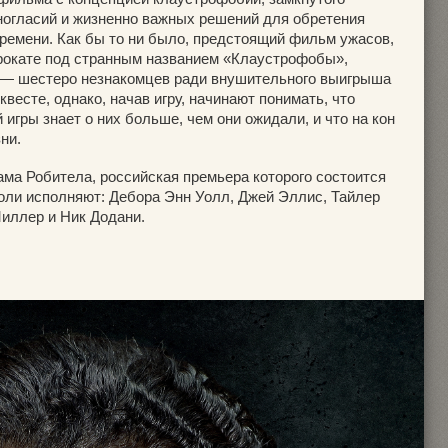
зногласий и жизненно важных решений для обретения
емени. Как бы то ни было, предстоящий фильм ужасов,
рокате под странным названием «Клаустрофобы»,
 — шестеро незнакомцев ради внушительного выигрыша
весте, однако, начав игру, начинают понимать, что
 игры знает о них больше, чем они ожидали, и что на кон
ни.
ама Робитела, российская премьера которого состоится
роли исполняют: Дебора Энн Уолл, Джей Эллис, Тайлер
Миллер и Ник Додани.