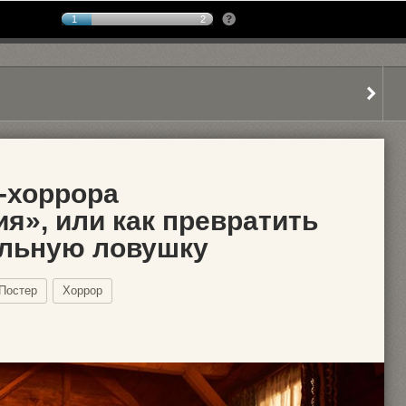
1
2
-хоррора
я», или как превратить
ельную ловушку
Постер
Хоррор