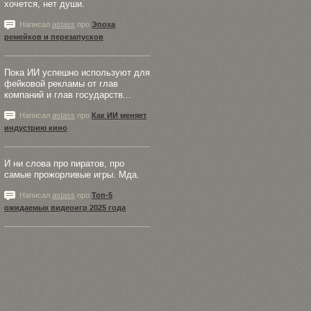
хочется, нет души.
Написал
astass
про
Эпоха
ремейков и перезапусков
Пока ИИ успешно используют для
фейковой рекламы от глав
компаний и глав государств...
Написал
astass
про
Как ИИ меняет
индустрию кино
И ни слова про пиратов, про
самые прожорливые игры. Мда.
Написал
astass
про
Топ-5
ожидаемых видеоигр 2025 года