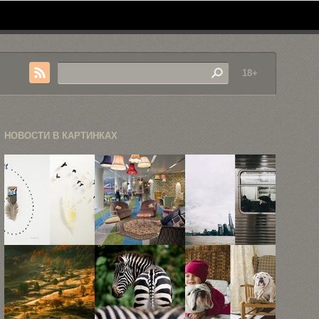
18+
НОВОСТИ В КАРТИНКАХ
«Пуховые
5
Небольшая
чудеса»
невероятных
прогулка по
Криса
офисов
улицам Нью-
Мейнарда
Google
Йорка