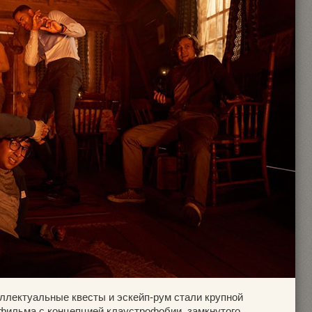
еллектуальные квесты и эскейп-рум стали крупной
-фильма с концепцией клаустрофобии, замкнутого