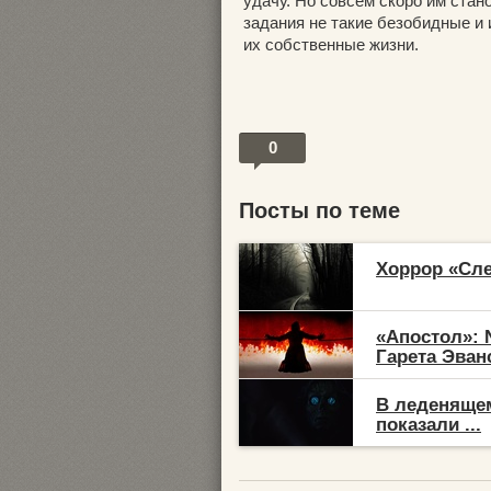
удачу. Но совсем скоро им стан
задания не такие безобидные и 
их собственные жизни.
0
Посты по теме
Хоррор «Сле
«Апостол»: 
Гарета Эван
В леденящем
показали ...