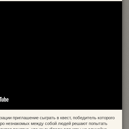
зации приглашение сыграть в квест, победитель которого
еро незнакомых между собой людей решают попытать