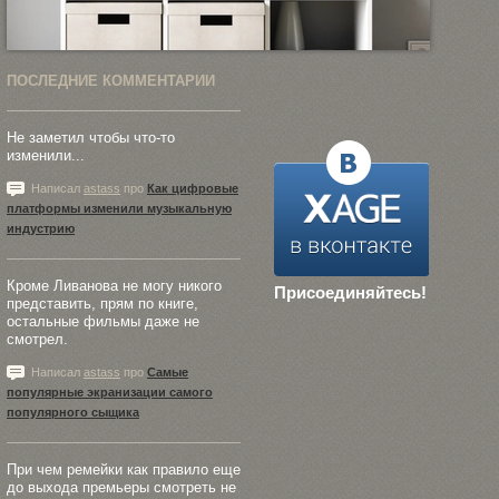
ПОСЛЕДНИЕ КОММЕНТАРИИ
Не заметил чтобы что-то
изменили...
Написал
astass
про
Как цифровые
платформы изменили музыкальную
индустрию
Кроме Ливанова не могу никого
Присоединяйтесь!
представить, прям по книге,
остальные фильмы даже не
смотрел.
Написал
astass
про
Самые
популярные экранизации самого
популярного сыщика
При чем ремейки как правило еще
до выхода премьеры смотреть не