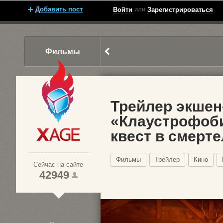
Добавить пост
или
Войти
Зарегистрироваться
Фильмы
Трейлер экшен
«Клаустрофоби
квест в смерт
Xage.ru
Фильмы
Трейлер
Кино
Сейчас на сайте
42949
1