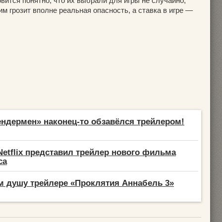
овится понятно, что их выбрали для игры не случайно,
им грозит вполне реальная опасность, а ставка в игре —
ндермен» наконец-то обзавёлся трейлером!
Netflix представил трейлер нового фильма
са
 душу трейлере «Проклятия Аннабель 3»