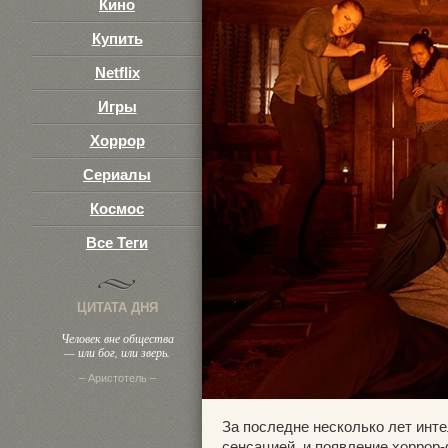
Кино
Купить
Netflix
Игры
Хоррор
Сериалы
Космос
Все Теги
ЦИТАТА ДНЯ
Человек вне общества
— или бог, или зверь.
– Аристотель –
За последне несколько лет инт
сенсацией, и появление хоррор