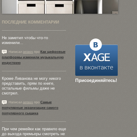
ПОСЛЕДНИЕ КОММЕНТАРИИ
Не заметил чтобы что-то
изменили...
Написал
astass
про
Как цифровые
платформы изменили музыкальную
индустрию
Кроме Ливанова не могу никого
Присоединяйтесь!
представить, прям по книге,
остальные фильмы даже не
смотрел.
Написал
astass
про
Самые
популярные экранизации самого
популярного сыщика
При чем ремейки как правило еще
до выхода премьеры смотреть не