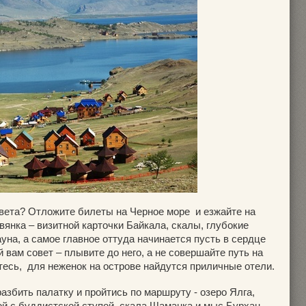
Света? Отложите билеты на Черное море и езжайте на
вянка – визитной карточки Байкала, скалы, глубокие
на, а самое главное оттуда начинается пусть в сердце
 вам совет – плывите до него, а не совершайте путь на
тесь, для неженок на острове найдутся приличные отели.
азбить палатку и пройтись по маршруту - озеро Ялга,
ой с буддистской ступой, скала Шаманка и мыс Бурхан,