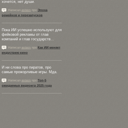
хочется, нет души.
Написал
astass
про
Эпоха
ремейков и перезапусков
Пока ИИ успешно используют для
фейковой рекламы от глав
компаний и глав государств...
Написал
astass
про
Как ИИ меняет
индустрию кино
И ни слова про пиратов, про
самые прожорливые игры. Мда.
Написал
astass
про
Топ-5
ожидаемых видеоигр 2025 года