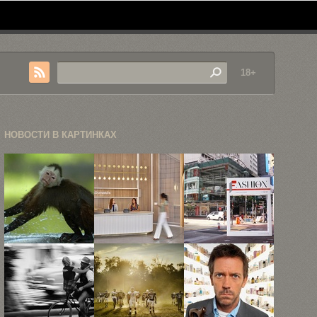
18+
НОВОСТИ В КАРТИНКАХ
30
Новая штаб-
Прогулка по
впечатляющих
квартира
одному из
фаворитов
«Макдоналдс»
самых ...
Nat Geo ...
похожа на ...