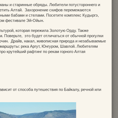
маны и старинные обряды. Любители потустороннего и
сетить Алтай. Захоронение скифов перемежаются
ными бабами и стелами. Посетите комплекс Кудыргэ,
вом фестивале Эй-Ойын.
льтурой, которая пережила Золотую Орду. Также
м. Поверьте, это будет отличаться от обычной прогулки
лючин. Драйв, накал, живописная природа и незабываемые
маршруты: река Аргут, Юнгуром, Шавлой. Любителям
про крутейший рафтинг по рекам горного Алтая
зависит от способа путешествия по Байкалу, речной или