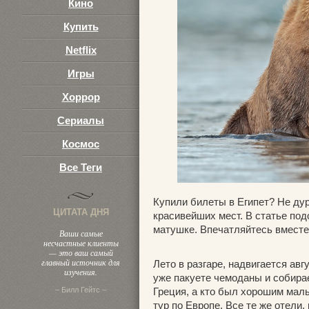
Кино
Купить
Netflix
Игры
Хоррор
Сериалы
Космос
Все Теги
Купили билеты в Египет? Не дур
ЦИТАТА ДНЯ
красивейших мест. В статье по
матушке. Впечатляйтесь вместе
Ваши самые
несчастные клиенты
— это ваш самый
главный источник для
Лето в разгаре, надвигается ав
изучения.
уже пакуете чемоданы и собирае
– Билл Гейтс –
Греция, а кто был хорошим мал
тур по Европе. Все те же отели