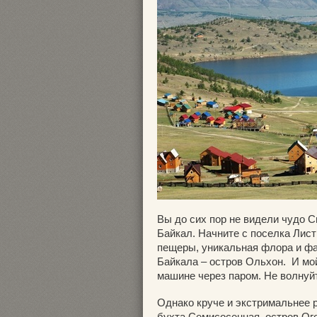
Вы до сих пор не видели чудо 
Байкал. Начните с поселка Лист
пещеры, уникальная флора и фау
Байкала – остров Ольхон. И мой
машине через паром. Не волнуй
Однако круче и экстримальнее р
бухта Семисосенная, остров Ог