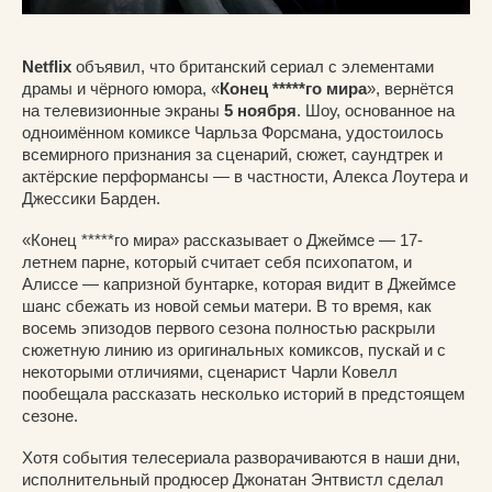
Netflix
объявил, что британский сериал с элементами
драмы и чёрного юмора, «
Конец *****го мира
», вернётся
на телевизионные экраны
5 ноября
. Шоу, основанное на
одноимённом комиксе Чарльза Форсмана, удостоилось
всемирного признания за сценарий, сюжет, саундтрек и
актёрские перформансы — в частности, Алекса Лоутера и
Джессики Барден.
«Конец *****го мира» рассказывает о Джеймсе — 17-
летнем парне, который считает себя психопатом, и
Алиссе — капризной бунтарке, которая видит в Джеймсе
шанс сбежать из новой семьи матери. В то время, как
восемь эпизодов первого сезона полностью раскрыли
сюжетную линию из оригинальных комиксов, пускай и с
некоторыми отличиями, сценарист Чарли Ковелл
пообещала рассказать несколько историй в предстоящем
сезоне.
Хотя события телесериала разворачиваются в наши дни,
исполнительный продюсер Джонатан Энтвистл сделал