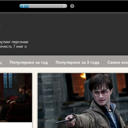
1
2
р
улинг персонаж
очесть 7 книг о
ц
Популярное за год
Популярное за 3 года
Самое ко