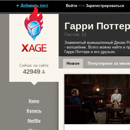
Добавить пост
или
Войти
Зарегистрироваться
Гарри Потте
Постов: 13
Знаменитый вымышленный Джоан Ро
- волшебник. Всего можно найти и пр
Гарри Поттере и его друзьях.
Xage.ru
Новое
Популярное за меся
Сейчас на сайте
42949
Кино
Купить
Netflix