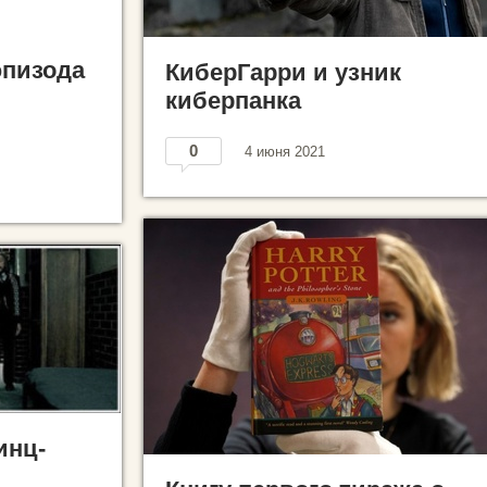
эпизода
КиберГарри и узник
киберпанка
0
4 июня 2021
инц-