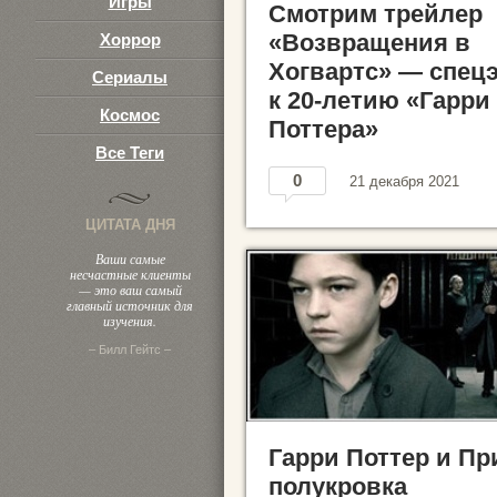
Игры
Смотрим трейлер
«Возвращения в
Хоррор
Хогвартс» — спец
Сериалы
к 20-летию «Гарри
Космос
Поттера»
Все Теги
0
21 декабря 2021
ЦИТАТА ДНЯ
Ваши самые
несчастные клиенты
— это ваш самый
главный источник для
изучения.
– Билл Гейтс –
Гарри Поттер и Пр
полукровка