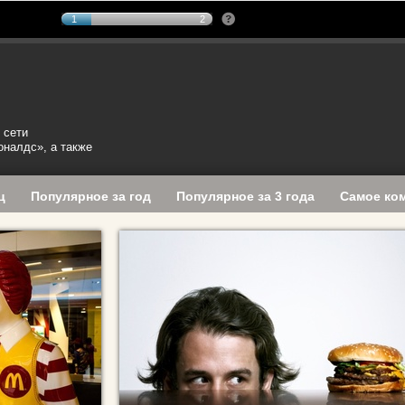
1
2
 сети
оналдс», а также
ц
Популярное за год
Популярное за 3 года
Самое ко