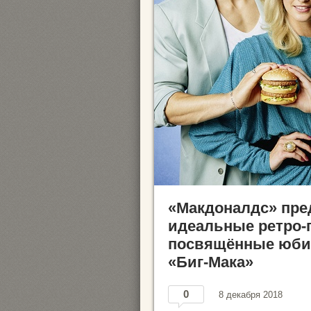
«Макдоналдс» пре
идеальные ретро-
посвящённые юб
«Биг-Мака»
0
8 декабря 2018