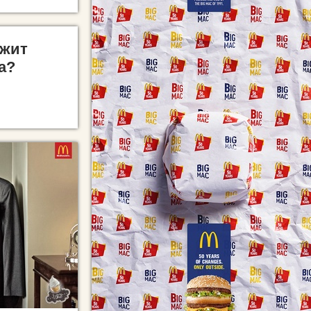
ожит
а?