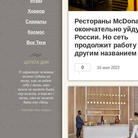
Игры
Хоррор
Рестораны McDona
Сериалы
окончательно уйду
Космос
России. Но сеть
Все Теги
продолжит работу
другим названием
ЦИТАТА ДНЯ
0
16 мая 2022
О характере человека
можно судить по
тому, как он ведет
себя с теми, кто
ничем не может быть
ему полезен, а также с
теми, кто не может
дать ему сдачи.
– Эбигайл Ван Берен –