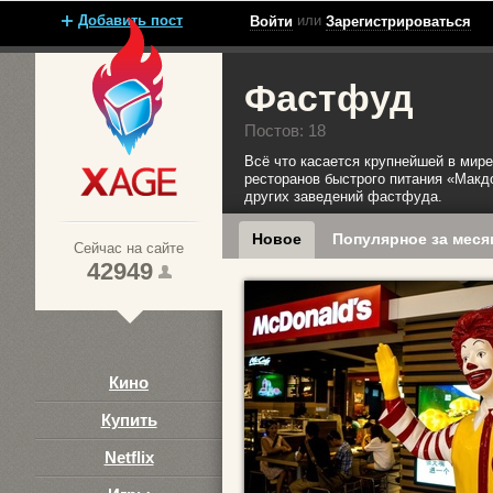
Добавить пост
или
Войти
Зарегистрироваться
Фастфуд
Постов: 18
Всё что касается крупнейшей в мире
ресторанов быстрого питания «Макд
других заведений фастфуда.
Xage.ru
Новое
Популярное за меся
Сейчас на сайте
42949
Кино
Купить
Netflix