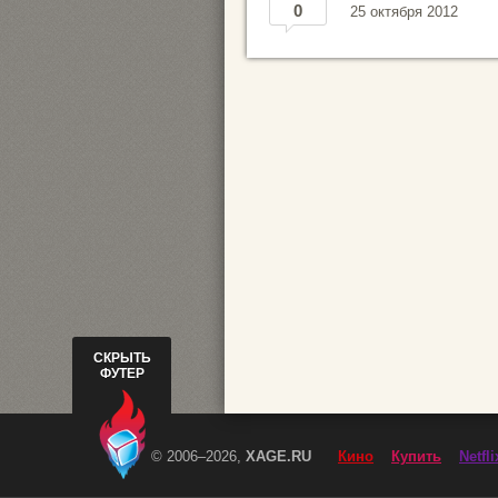
0
25 октября 2012
СКРЫТЬ
ФУТЕР
© 2006–2026,
XAGE.RU
Кино
Купить
Netfli