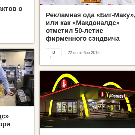
ктов о
Рекламная ода «Биг-Маку»
или как «Макдоналдс»
отметил 50-летие
фирменного сэндвича
0
22 сентября 2018
дс»
фри