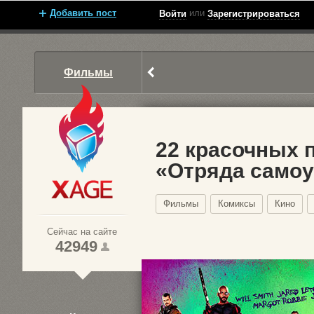
Добавить пост
или
Войти
Зарегистрироваться
Фильмы
22 красочных 
«Отряда самоу
Xage.ru
Фильмы
Комиксы
Кино
Сейчас на сайте
42949
1