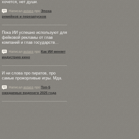
хочется, нет души.
Написал
astass
про
Эпоха
ремейков и перезапусков
Пока ИИ успешно используют для
фейковой рекламы от глав
компаний и глав государств...
Написал
astass
про
Как ИИ меняет
индустрию кино
И ни слова про пиратов, про
самые прожорливые игры. Мда.
Написал
astass
про
Топ-5
ожидаемых видеоигр 2025 года