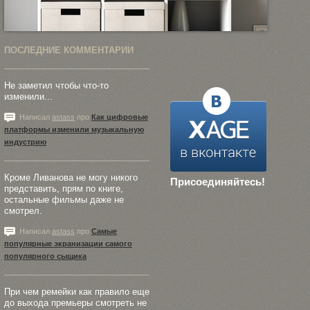
ПОСЛЕДНИЕ КОММЕНТАРИИ
Не заметил чтобы что-то
изменили...
Написал
astass
про
Как цифровые
платформы изменили музыкальную
индустрию
Кроме Ливанова не могу никого
Присоединяйтесь!
представить, прям по книге,
остальные фильмы даже не
смотрел.
Написал
astass
про
Самые
популярные экранизации самого
популярного сыщика
При чем ремейки как правило еще
до выхода премьеры смотреть не