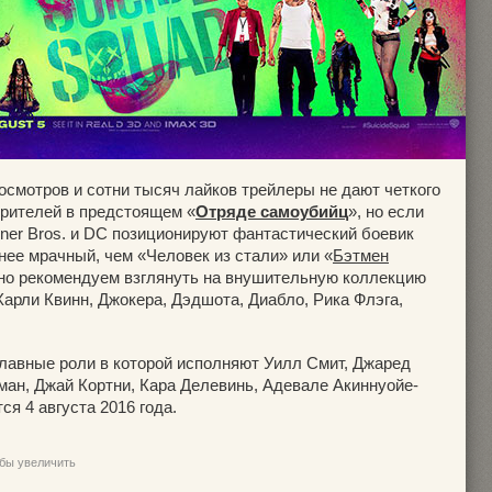
смотров и сотни тысяч лайков трейлеры не дают четкого
зрителей в предстоящем «
Отряде самоубийц
», но если
arner Bros. и DC позиционируют фантастический боевик
нее мрачный, чем «Человек из стали» или «
Бэтмен
ьно рекомендуем взглянуть на внушительную коллекцию
арли Квинн, Джокера, Дэдшота, Диабло, Рика Флэга,
главные роли в которой исполняют Уилл Смит, Джаред
ман, Джай Кортни, Кара Делевинь, Адевале Акиннуойе-
я 4 августа 2016 года.
обы увеличить