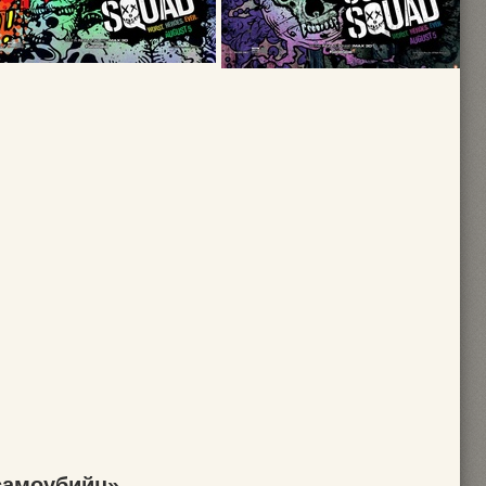
самоубийц»