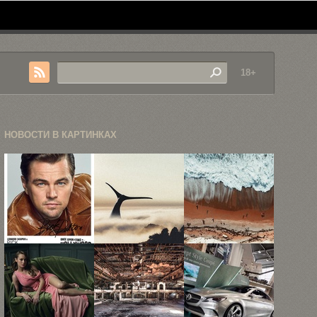
18+
НОВОСТИ В КАРТИНКАХ
Знакомимся
Погружаемся
15
со звёздами
в
гипнотизирующих
«Однажды в
сюрреалистический
снимков
...
мир
Австралии,
Джастина ...
снятых ...