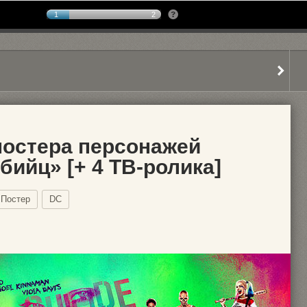
1
2
постера персонажей
бийц» [+ 4 ТВ-ролика]
Постер
DC