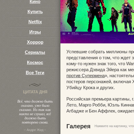
Кино
Купить
Netflix
Игры
Хоррор
Успевшие собрать миллионы про
Сериалы
представления о том, что ждет 
Космос
кому-то нужен знак того, что W
режиссера Дэвида Эйера как ме
Все Теги
против Супермена
», настоятел
постеров персонажей, включая Х
Убийцу Крока и других.
ЦИТАТА ДНЯ
Российская премьера картины, 
Всё, что должно быть
Лето, Марго Робби, Юэль Кинна
сказано, уже было
сказано. Но так как
Агбадже и Бен Аффлек, ожидаетс
никто не слушал, всё
должно быть
повторено снова.
Галерея
Нажмите на картинку, чт
– Андре Жид –