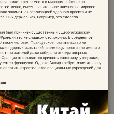
 занимает третье место в мировом рейтинге по
 естественно, имеет значительное влияние на мировое
ала заниматься реализацией ядерного проекта и не
енных держав, как, например, это сделала
ания был причинен существенный ущерб алжирским
 Франции это не слишком беспокоило. В среднем, от
0 тысяч человек. Французское правительство не
чале ядерных испытаний, а алжирцы понятия не имели о
местных жителей даже собирали отходы ядерных
 Франция отказывается признать свою вину, утверждая,
у сотен французов. Однако Алжир требует очистить зону
 и оплатить строительство специальных учреждений для
овок