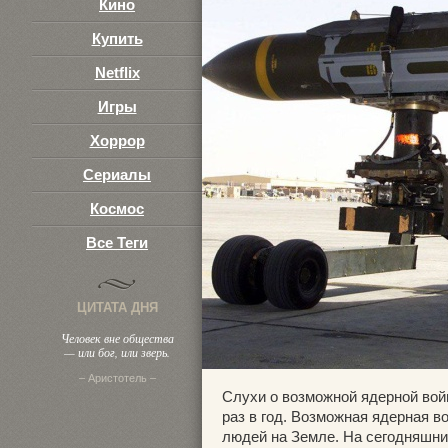
Кино
Купить
Netflix
Игры
Хоррор
Сериалы
Космос
Все Теги
ЦИТАТА ДНЯ
Человек вне общества
— или бог, или зверь.
– Аристотель –
Слухи о возможной ядерной вой
раз в год. Возможная ядерная 
людей на Земле. На сегодняшни