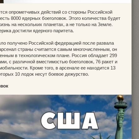
ется опрометчивых действий со стороны Российской
 есть 8000 ядерных боеголовок. Этого количества будет
изнь на нескольких планетах, а не только на Земле.
ерика достигли ядерного паритета.
ыло получено Российской федерацией после развала
 арсенал страны считается самым многочисленным, он
енным в технологическом плане. Россия обладает 299
ми, с различной вместимостью боеголовок, 76 ракет и
мобильности. Кроме того, в арсенале ее находится 13
оторых 10 лодок несут боевое дежурство.
овок