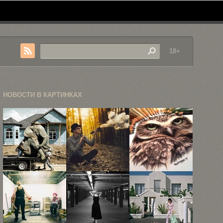
18+
НОВОСТИ В КАРТИНКАХ
Концептуальные
Концептуальная
Фотореалистичные
фотографии
фотография
иллюстрации
Эндрю
Логана
Карлы
Мартина
Зиллмера
Миалинн