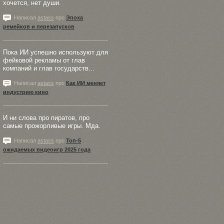
хочется, нет души.
Написал
astass
про
Эпоха
ремейков и перезапусков
Пока ИИ успешно используют для
фейковой рекламы от глав
компаний и глав государств...
Написал
astass
про
Как ИИ меняет
индустрию кино
И ни слова про пиратов, про
самые прожорливые игры. Мда.
Написал
astass
про
Топ-5
ожидаемых видеоигр 2025 года