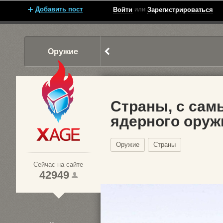
Добавить пост
или
Войти
Зарегистрироваться
Оружие
Страны, с са
ядерного оруж
Xage.ru
Оружие
Страны
Сейчас на сайте
42949
1