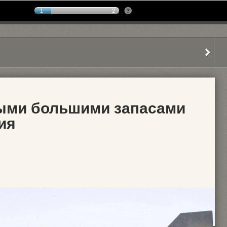
1
2
мыми большими запасами
ия