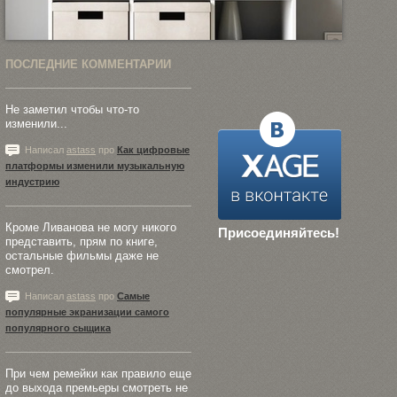
ПОСЛЕДНИЕ КОММЕНТАРИИ
Не заметил чтобы что-то
изменили...
Написал
astass
про
Как цифровые
платформы изменили музыкальную
индустрию
Кроме Ливанова не могу никого
Присоединяйтесь!
представить, прям по книге,
остальные фильмы даже не
смотрел.
Написал
astass
про
Самые
популярные экранизации самого
популярного сыщика
При чем ремейки как правило еще
до выхода премьеры смотреть не