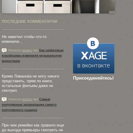
ПОСЛЕДНИЕ КОММЕНТАРИИ
Не заметил чтобы что-то
изменили...
Написал
astass
про
Как цифровые
платформы изменили музыкальную
индустрию
Кроме Ливанова не могу никого
Присоединяйтесь!
представить, прям по книге,
остальные фильмы даже не
смотрел.
Написал
astass
про
Самые
популярные экранизации самого
популярного сыщика
При чем ремейки как правило еще
до выхода премьеры смотреть не