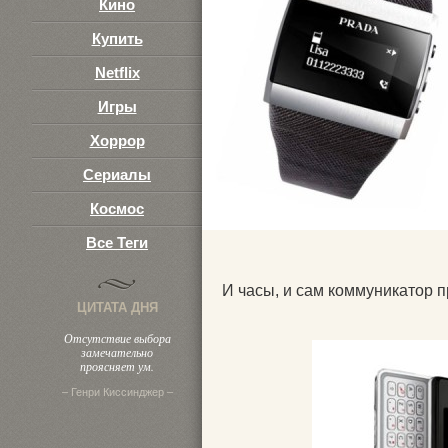
Кино
Купить
Netflix
Игры
Хоррор
Сериалы
Космос
Все Теги
И часы, и сам коммуникатор 
ЦИТАТА ДНЯ
Отсутствие выбора
замечательно
проясняет ум.
– Генри Киссинджер –