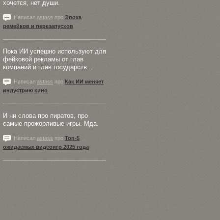
хочется, нет души.
Написал
astass
про
Эпоха
ремейков и перезапусков
Пока ИИ успешно используют для
фейковой рекламы от глав
компаний и глав государств...
Написал
astass
про
Как ИИ меняет
индустрию кино
И ни слова про пиратов, про
самые прожорливые игры. Мда.
Написал
astass
про
Топ-5
ожидаемых видеоигр 2025 года