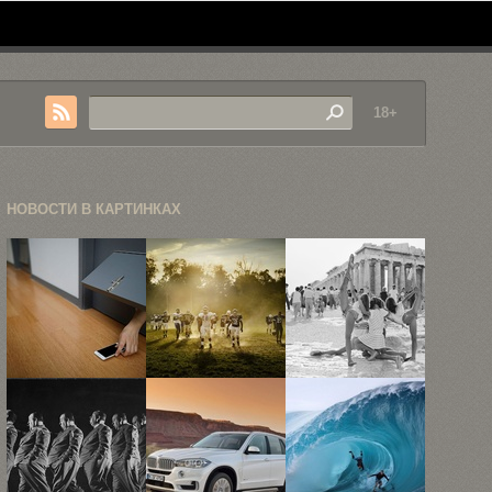
18+
НОВОСТИ В КАРТИНКАХ
«Тюрьма
Коммерческая
«В
внутри
фотография
Акрополе»:
меня», или
Джонатана
12
как ...
Барката
фотографий
туристов ...