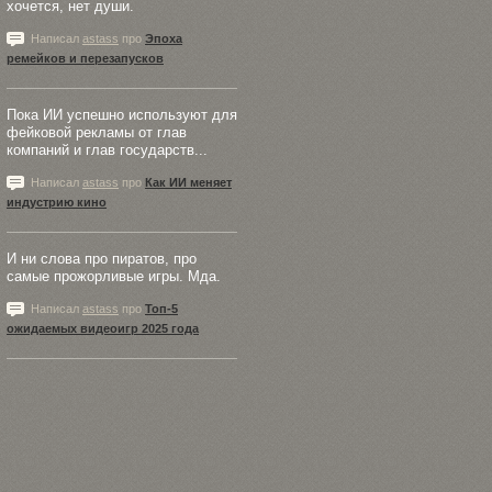
хочется, нет души.
Написал
astass
про
Эпоха
ремейков и перезапусков
Пока ИИ успешно используют для
фейковой рекламы от глав
компаний и глав государств...
Написал
astass
про
Как ИИ меняет
индустрию кино
И ни слова про пиратов, про
самые прожорливые игры. Мда.
Написал
astass
про
Топ-5
ожидаемых видеоигр 2025 года