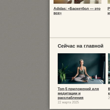
Adidas: «Баскетбол — это
Р
все»
и
Сейчас на главной
Топ-5 приложений для
медитации и
расслабления
2
22 марта 2025