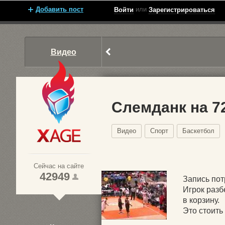
Добавить пост
или
Войти
Зарегистрироваться
Видео
Слемданк на 7
Видео
Спорт
Баскетбол
Xage.ru
Сейчас на сайте
42949
Запись по
Игрок разб
в корзину.
1
Это стоить