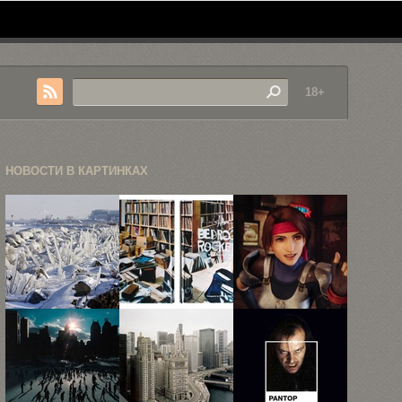
18+
НОВОСТИ В КАРТИНКАХ
Ледниковый
Спальни
Призыв
период
известных
чокобо,
современности,
рокеров и
дартс,
или что ...
диджеев
боевая
система, ...