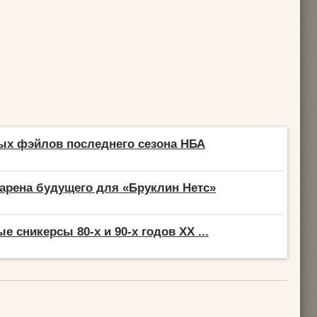
ых фэйлов последнего сезона НБА
арена будущего для «Бруклин Нетс»
 сникерсы 80-х и 90-х годов XX ...