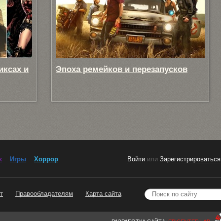
иксах и
Эпоха ремейков и перезапусков
x
Игры
Хоррор
Войти
или
Зарегистрироваться
т
Правообладателям
Карта сайта