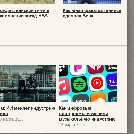
ождественский гимн в
Как юная фанатка тенниса
сполнении звезд НБА
сделала Бена ...
Как ИИ меняет индустрию
Как цифровые
кино
платформы изменили
музыкальную индустрию
0 марта 2025
14 марта 2025