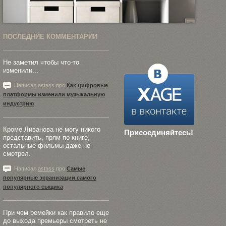
ПОСЛЕДНИЕ КОММЕНТАРИИ
Не заметил чтобы что-то
изменили...
Написал
astass
про
Как цифровые
платформы изменили музыкальную
индустрию
Кроме Ливанова не могу никого
Присоединяйтесь!
представить, прям по книге,
остальные фильмы даже не
смотрел.
Написал
astass
про
Самые
популярные экранизации самого
популярного сыщика
При чем ремейки как правило еще
до выхода премьеры смотреть не