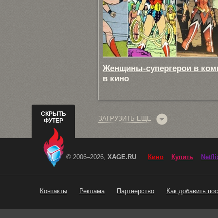
Женщины-супергерои в ком
в кино
СКРЫТЬ
ЗАГРУЗИТЬ ЕЩЕ
ФУТЕР
© 2006–2026,
XAGE.RU
Кино
Купить
Netfli
Контакты
Реклама
Партнерство
Как добавить пос