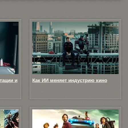
тации и
Как ИИ меняет индустрию кино