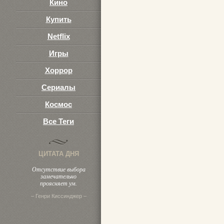
Кино
Купить
Netflix
Игры
Хоррор
Сериалы
Космос
Все Теги
ЦИТАТА ДНЯ
Отсутствие выбора
замечательно
проясняет ум.
– Генри Киссинджер –