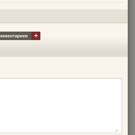
+
омментариев