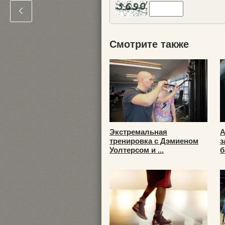
Смотрите также
Экстремальная
А
тренировка с Дэмиеном
з
Уолтерсом и ...
б