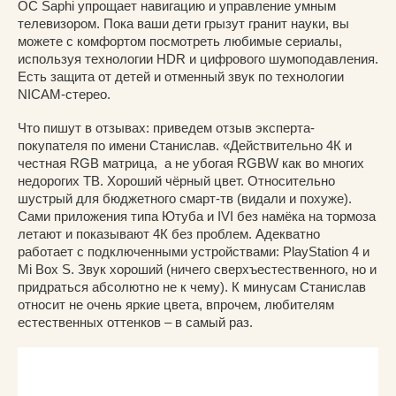
ОС Saphi упрощает навигацию и управление умным
телевизором. Пока ваши дети грызут гранит науки, вы
можете с комфортом посмотреть любимые сериалы,
используя технологии HDR и цифрового шумоподавления.
Есть защита от детей и отменный звук по технологии
NICAM-стерео.
Что пишут в отзывах: приведем отзыв эксперта-
покупателя по имени Станислав. «Действительно 4К и
честная RGB матрица, а не убогая RGBW как во многих
недорогих ТВ. Хороший чёрный цвет. Относительно
шустрый для бюджетного смарт-тв (видали и похуже).
Сами приложения типа Ютуба и IVI без намёка на тормоза
летают и показывают 4К без проблем. Адекватно
работает с подключенными устройствами: PlayStation 4 и
Mi Box S. Звук хороший (ничего сверхъестественного, но и
придраться абсолютно не к чему). К минусам Станислав
относит не очень яркие цвета, впрочем, любителям
естественных оттенков – в самый раз.