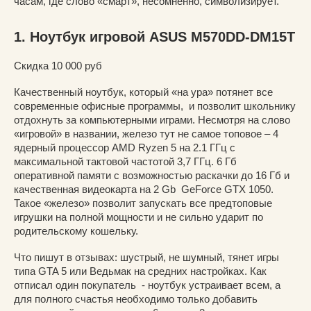
часам, где слово «смарт», несомненно, символизирует.
1. Ноутбук игровой ASUS M570DD-DM15T
Скидка 10 000 руб
Качественный ноутбук, который «на ура» потянет все
современные офисные программы, и позволит школьнику
отдохнуть за компьютерными играми. Несмотря на слово
«игровой» в названии, железо тут не самое топовое – 4
ядерный процессор AMD Ryzen 5 на 2.1 ГГц c
максимальной тактовой частотой 3,7 ГГц. 6 Гб
оперативной памяти с возможностью раскачки до 16 Гб и
качественная видеокарта на 2 Gb GeForce GTX 1050.
Такое «железо» позволит запускать все предтоповые
игрушки на полной мощности и не сильно ударит по
родительскому кошельку.
Что пишут в отзывах: шустрый, не шумный, тянет игры
типа GTA 5 или Ведьмак на средних настройках. Как
отписал один покупатель - ноутбук устраивает всем, а
для полного счастья необходимо только добавить