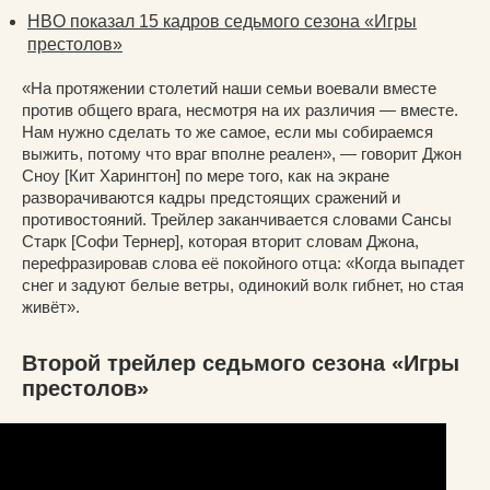
HBO показал 15 кадров седьмого сезона «Игры
престолов»
«На протяжении столетий наши семьи воевали вместе
против общего врага, несмотря на их различия — вместе.
Нам нужно сделать то же самое, если мы собираемся
выжить, потому что враг вполне реален», — говорит Джон
Сноу [Кит Харингтон] по мере того, как на экране
разворачиваются кадры предстоящих сражений и
противостояний. Трейлер заканчивается словами Сансы
Старк [Софи Тернер], которая вторит словам Джона,
перефразировав слова её покойного отца: «Когда выпадет
снег и задуют белые ветры, одинокий волк гибнет, но стая
живёт».
Второй трейлер седьмого сезона «Игры
престолов»