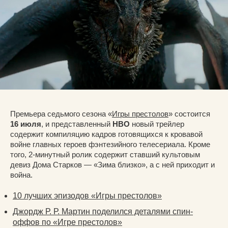
Премьера седьмого сезона «
Игры престолов
» состоится
16 июля
, и представленный
HBO
новый трейлер
содержит компиляцию кадров готовящихся к кровавой
войне главных героев фэнтезийного телесериала. Кроме
того, 2-минутный ролик содержит ставший культовым
девиз Дома Старков — «Зима близко», а с ней приходит и
война.
10 лучших эпизодов «Игры престолов»
Джордж Р. Р. Мартин поделился деталями спин-
оффов по «Игре престолов»