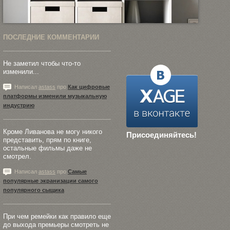
ПОСЛЕДНИЕ КОММЕНТАРИИ
Не заметил чтобы что-то
изменили...
Написал
astass
про
Как цифровые
платформы изменили музыкальную
индустрию
Кроме Ливанова не могу никого
Присоединяйтесь!
представить, прям по книге,
остальные фильмы даже не
смотрел.
Написал
astass
про
Самые
популярные экранизации самого
популярного сыщика
При чем ремейки как правило еще
до выхода премьеры смотреть не