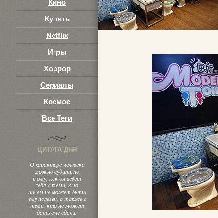
Кино
Купить
Netflix
Игры
Хоррор
Сериалы
Космос
Все Теги
ЦИТАТА ДНЯ
О характере человека
можно судить по
тому, как он ведет
себя с теми, кто
ничем не может быть
ему полезен, а также с
теми, кто не может
дать ему сдачи.