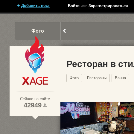
Добавить пост
или
Войти
Зарегистрироваться
Фото
Ресторан в сти
Фото
Рестораны
Ванна
Xage.ru
Сейчас на сайте
42949
1