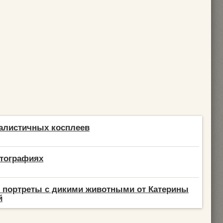
алистичных косплеев
отографиях
 портреты с дикими животными от Катерины
й