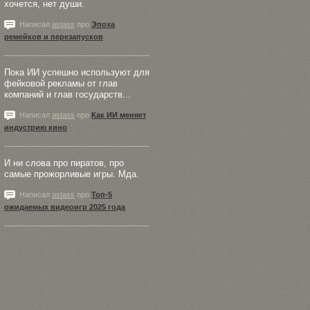
хочется, нет души.
Написал
astass
про
Эпоха
ремейков и перезапусков
Пока ИИ успешно используют для
фейковой рекламы от глав
компаний и глав государств...
Написал
astass
про
Как ИИ меняет
индустрию кино
И ни слова про пиратов, про
самые прожорливые игры. Мда.
Написал
astass
про
Топ-5
ожидаемых видеоигр 2025 года