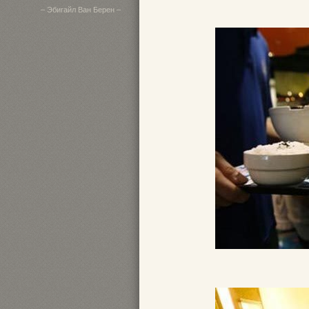
– Эбигайл Ван Берен –