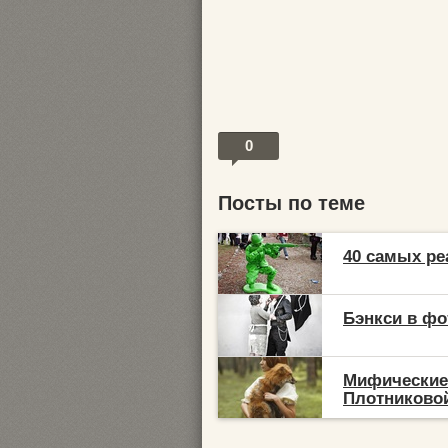
0
Посты по теме
40 самых ре
Бэнкси в ф
Мифические
Плотниково