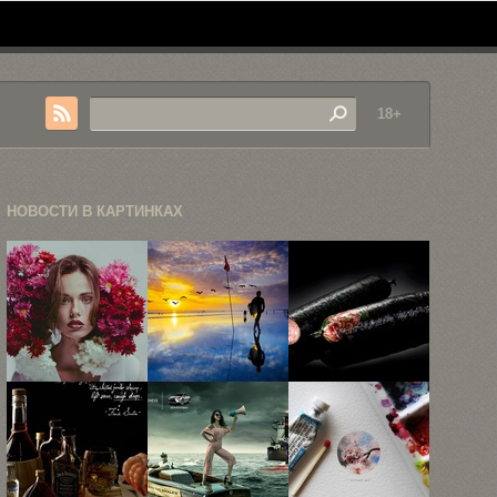
18+
НОВОСТИ В КАРТИНКАХ
Коммерческая
30
Роскошная
фотография
захватывающих
продукция:
Джереми
фотографий
йогурт
Снелла
из жизни ...
Tiffany, паста
...