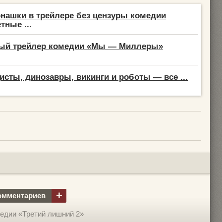
нашки в трейлере без цензуры комедии
тные ...
ый трейлер комедии «Мы — Миллеры»
цисты, динозавры, викинги и роботы — все ...
+
омментариев
едии «Третий лишний 2»