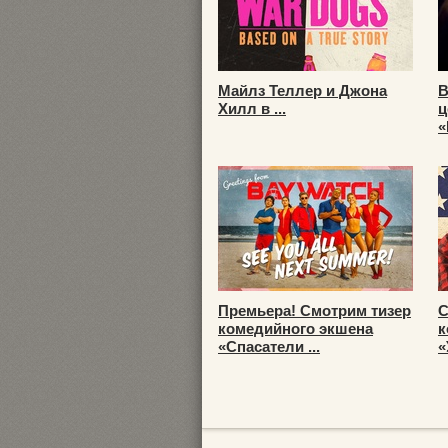
Майлз Теллер и Джона
В
Хилл в ...
ц
«
Премьера! Смотрим тизер
С
комедийного экшена
к
«Спасатели ...
«