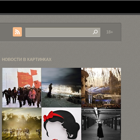
18+
НОВОСТИ В КАРТИНКАХ
Ностальгия
18
21
по СССР:
атмосферных
фотография
фотоподборка
снимков
с
Александра
посвящения
Гронского
нового ...