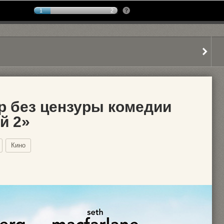
1
2
 без цензуры комедии
й 2»
Кино