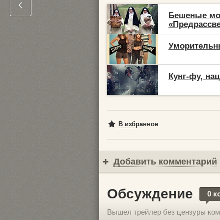
Бешеные мо
«Предрассве
Уморительн
Кунг-фу, на
В избранное
Добавить комментарий
Обсуждение
0 к
Вышел трейлер без цензуры ком