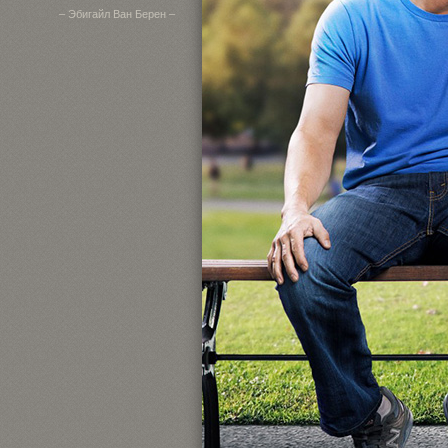
– Эбигайл Ван Берен –