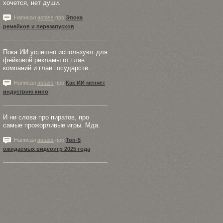
хочется, нет души.
Написал
astass
про
Эпоха
ремейков и перезапусков
Пока ИИ успешно используют для
фейковой рекламы от глав
компаний и глав государств...
Написал
astass
про
Как ИИ меняет
индустрию кино
И ни слова про пиратов, про
самые прожорливые игры. Мда.
Написал
astass
про
Топ-5
ожидаемых видеоигр 2025 года