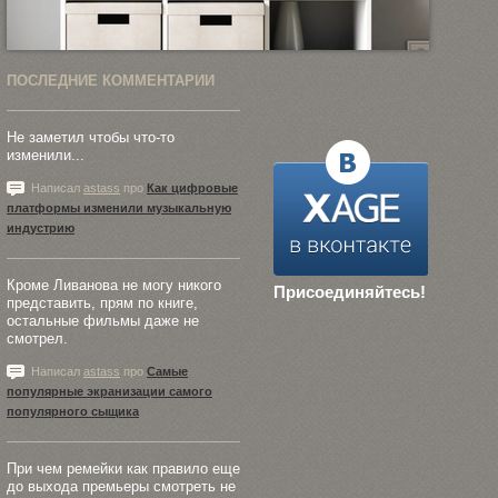
ПОСЛЕДНИЕ КОММЕНТАРИИ
Не заметил чтобы что-то
изменили...
Написал
astass
про
Как цифровые
платформы изменили музыкальную
индустрию
Кроме Ливанова не могу никого
Присоединяйтесь!
представить, прям по книге,
остальные фильмы даже не
смотрел.
Написал
astass
про
Самые
популярные экранизации самого
популярного сыщика
При чем ремейки как правило еще
до выхода премьеры смотреть не