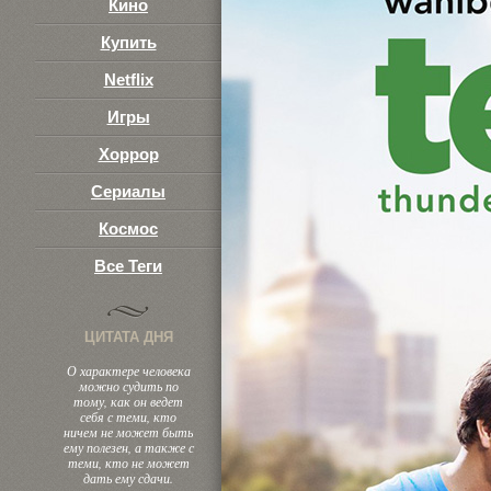
Кино
Купить
Netflix
Игры
Хоррор
Сериалы
Космос
Все Теги
ЦИТАТА ДНЯ
О характере человека
можно судить по
тому, как он ведет
себя с теми, кто
ничем не может быть
ему полезен, а также с
теми, кто не может
дать ему сдачи.