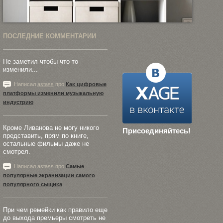
ПОСЛЕДНИЕ КОММЕНТАРИИ
Не заметил чтобы что-то
изменили...
Написал
astass
про
Как цифровые
платформы изменили музыкальную
индустрию
Кроме Ливанова не могу никого
Присоединяйтесь!
представить, прям по книге,
остальные фильмы даже не
смотрел.
Написал
astass
про
Самые
популярные экранизации самого
популярного сыщика
При чем ремейки как правило еще
до выхода премьеры смотреть не