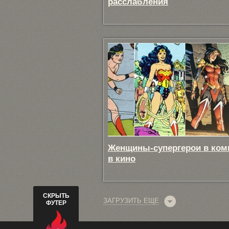
расслабления
Женщины-супергерои в ком
в кино
СКРЫТЬ
ЗАГРУЗИТЬ ЕЩЕ
ФУТЕР