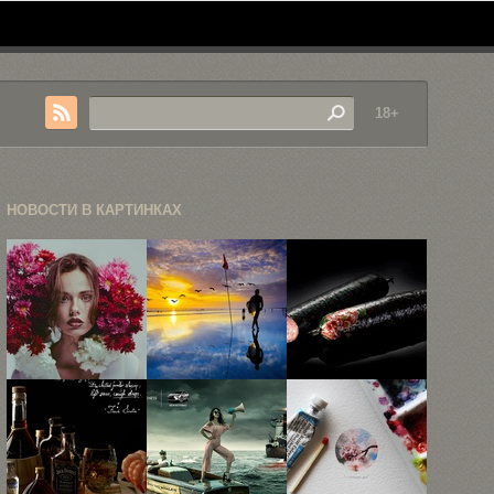
18+
НОВОСТИ В КАРТИНКАХ
Коммерческая
30
Роскошная
фотография
захватывающих
продукция:
Джереми
фотографий
йогурт
Снелла
из жизни ...
Tiffany, паста
...