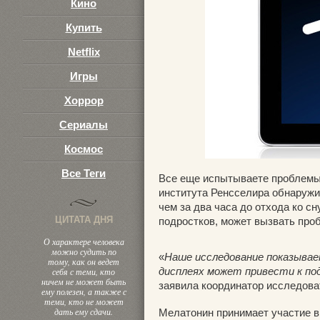
Кино
Купить
Netflix
Игры
Хоррор
Сериалы
Космос
Все Теги
Все еще испытываете проблемы
института Ренсселира обнаружи
чем за два часа до отхода ко с
ЦИТАТА ДНЯ
подростков, может вызвать про
О характере человека
можно судить по
«
Наше исследование показывае
тому, как он ведет
дисплеях может привести к по
себя с теми, кто
ничем не может быть
заявила координатор исследова
ему полезен, а также с
теми, кто не может
дать ему сдачи.
Мелатонин принимает участие в