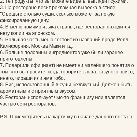
2. Те продукты, что вы можете видеть, выглядит сухими.
3. На ресторане весит рекламная вывеска в стиле:
"Съешьте столько суши, сколько можете" за некую
фиксированную цену.
4. В меню помимо языка страны, где ресторан находится,
нету копии на японском.
5. Большая часть меню состоит из названий вроде Ролл
Калифорния, Москва Маки и т.д.
6. Больше половины ингредиентов уже были заранее
приготовлены.
7. Повар(или официант) не имеет ни малейшего понятия о
том, что вы просите, когда говорите слова: казуноко, шисо,
инаго, чираши или яма гобо.
8. Рис, использованный в суши безвкусный. Должен быть
ароматным и с приятным вкусом.
9. Ресторан использует чью-то франшизу или является
частью сети ресторанов.
P.S. Присмотритесь на картинку в начале данного поста ;).