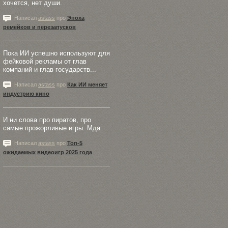
хочется, нет души.
Написал
astass
про
Эпоха
ремейков и перезапусков
Пока ИИ успешно используют для
фейковой рекламы от глав
компаний и глав государств...
Написал
astass
про
Как ИИ меняет
индустрию кино
И ни слова про пиратов, про
самые прожорливые игры. Мда.
Написал
astass
про
Топ-5
ожидаемых видеоигр 2025 года