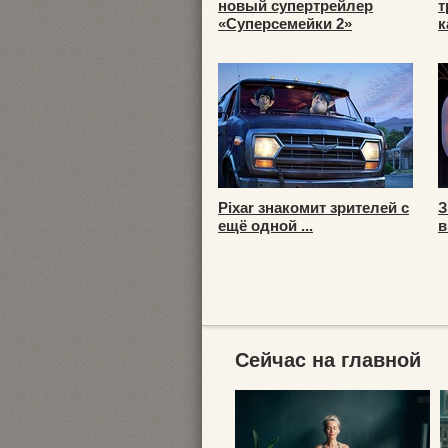
новый супертрейлер
т
«Суперсемейки 2»
к
Pixar знакомит зрителей с
З
ещё одной ...
в
Сейчас на главной