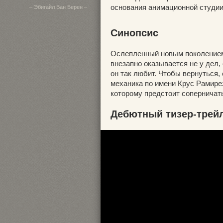
основания анимационной студии
– Эбигайл Ван Берен –
Синопсис
Ослепленный новым поколением
внезапно оказывается не у дел,
он так любит. Чтобы вернуться
механика по имени Крус Рамире
которому предстоит соперничат
Дебютный тизер-трейл