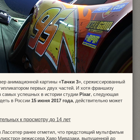
зер анимационной картины «
Тачки 3
», срежиссированный
ипликатором первых двух частей. И хотя франшизу
из самых успешных в истории студии
Pixar
, следующая
идеть в России
15 июня 2017 года
, действительно может
тельных к просмотру до 14 лет
н Лассетер ранее отметил, что предстоящий мультфильм
алиостро» режиссера Хаяо Миядзаки, выпущенной до