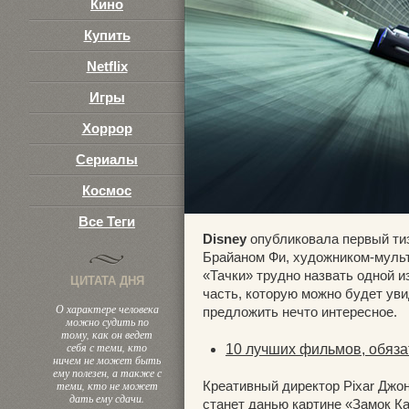
Кино
Купить
Netflix
Игры
Хоррор
Сериалы
Космос
Все Теги
Disney
опубликовала первый ти
Брайаном Фи, художником-мульт
«Тачки» трудно назвать одной 
ЦИТАТА ДНЯ
часть, которую можно будет ув
О характере человека
предложить нечто интересное.
можно судить по
тому, как он ведет
себя с теми, кто
10 лучших фильмов, обяза
ничем не может быть
ему полезен, а также с
теми, кто не может
Креативный директор Pixar Джо
дать ему сдачи.
станет данью картине «Замок К