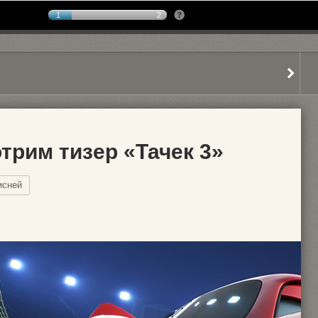
1
2
трим тизер «Тачек 3»
исней