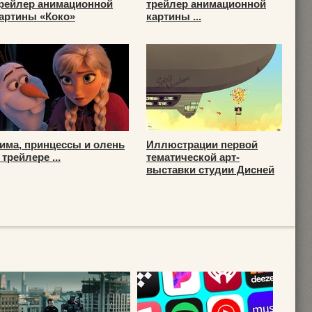
рейлер анимационной
трейлер анимационной
артины «Коко»
картины ...
има, принцессы и олень
Иллюстрации первой
 трейлере ...
тематической арт-
выставки студии Дисней