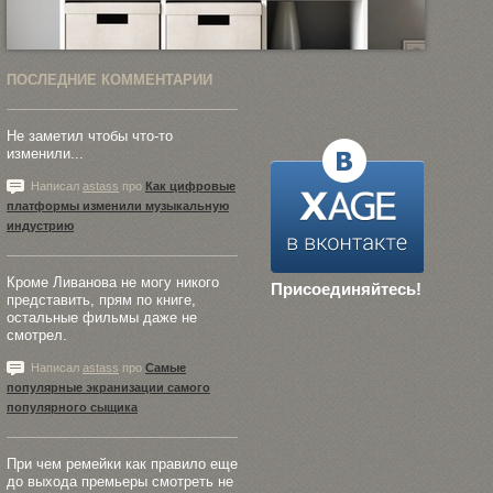
ПОСЛЕДНИЕ КОММЕНТАРИИ
Не заметил чтобы что-то
изменили...
Написал
astass
про
Как цифровые
платформы изменили музыкальную
индустрию
Кроме Ливанова не могу никого
Присоединяйтесь!
представить, прям по книге,
остальные фильмы даже не
смотрел.
Написал
astass
про
Самые
популярные экранизации самого
популярного сыщика
При чем ремейки как правило еще
до выхода премьеры смотреть не