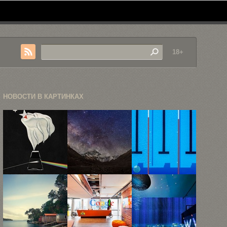
18+
НОВОСТИ В КАРТИНКАХ
Обложки
Захватывающие
«Вливайся»,
альбомов
фотографии
или серия
превратили
Непала
аэрофотографий
в винтажную
общественных
...
...