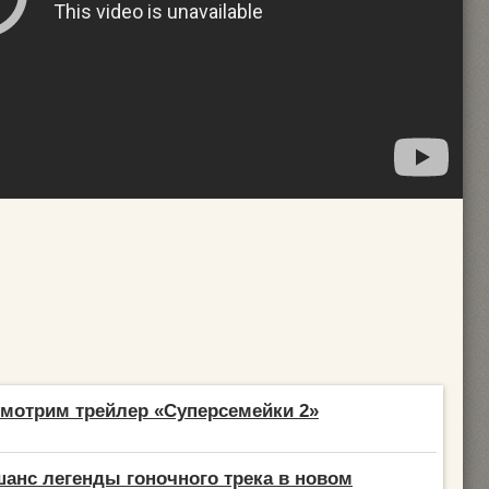
мотрим трейлер «Суперсемейки 2»
анс легенды гоночного трека в новом