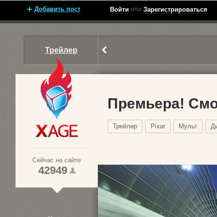
Добавить пост
или
Войти
Зарегистрироваться
Трейлер
Премьера! Смо
Трейлер
Pixar
Мульт
Д
Xage.ru
Сейчас на сайте
42949
1