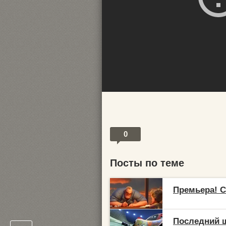
0
Посты по теме
Премьера! С
Последний ш