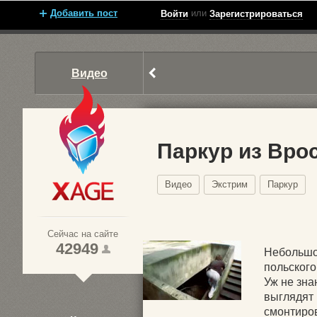
Добавить пост
или
Войти
Зарегистрироваться
Видео
Паркур из Вро
Видео
Экстрим
Паркур
Xage.ru
Сейчас на сайте
42949
Небольшо
польского
Уж не зна
1
выглядят 
смонтиров