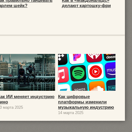
ак правильно танцевать
Как в «МакДональдс»
арлем шейк?
делают картошку-фри
Как ИИ меняет индустрию
Как цифровые
кино
платформы изменили
музыкальную индустрию
0 марта 2025
14 марта 2025