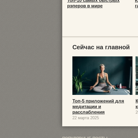
Топ-10 самых быстрых
К
рэперов в мире
г
Сейчас на главной
Топ-5 приложений для
медитации и
расслабления
2
22 марта 2025