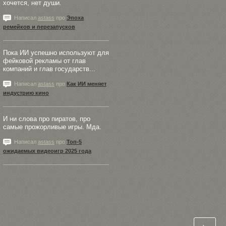
хочется, нет души.
Написал
astass
про
Эпоха
ремейков и перезапусков
Пока ИИ успешно используют для
фейковой рекламы от глав
компаний и глав государств...
Написал
astass
про
Как ИИ меняет
индустрию кино
И ни слова про пиратов, про
самые прожорливые игры. Мда.
Написал
astass
про
Топ-5
ожидаемых видеоигр 2025 года