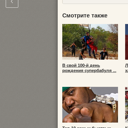
Смотрите также
В свой 100-й день
Л
рождения супербабуля ...
х