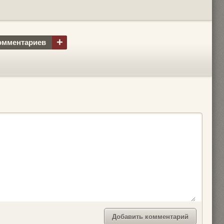
+
омментариев