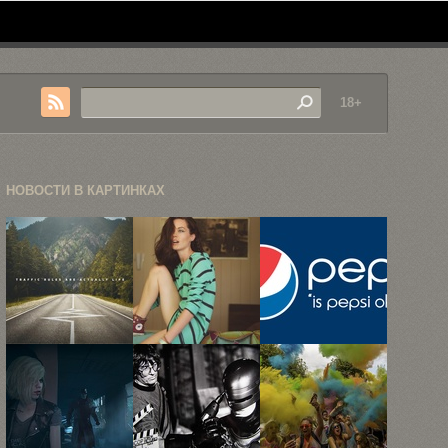
18+
НОВОСТИ В КАРТИНКАХ
42 самых
15 фэшн-
Если бы у
запоминающихся
снимков
крупных
рекламных
Магдалены
брендов ...
принта ...
Восински