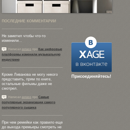
ПОСЛЕДНИЕ КОММЕНТАРИИ
Не заметил чтобы что-то
изменили...
Написал
astass
про
Как цифровые
платформы изменили музыкальную
индустрию
Кроме Ливанова не могу никого
Присоединяйтесь!
представить, прям по книге,
остальные фильмы даже не
смотрел.
Написал
astass
про
Самые
популярные экранизации самого
популярного сыщика
При чем ремейки как правило еще
до выхода премьеры смотреть не