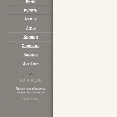
Кино
Купить
Netflix
Игры
Хоррор
Сериалы
Космос
Все Теги
ЦИТАТА ДНЯ
Человек вне общества
— или бог, или зверь.
– Аристотель –