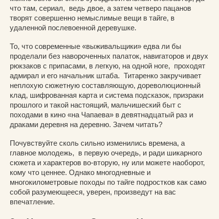
что там, сериал, ведь двое, а затем четверо пацанов
творят совершенно немыслимые вещи в тайге, в
удаленной послевоенной деревушке.
То, что современные «выживальщики» едва ли бы
проделали без навороченных палаток, навигаторов и двух
рюкзаков с припасами, в легкую, на одной ноге, проходят
адмирал и его начальник штаба. Титаренко закручивает
неплохую сюжетную составляющую, дореволюционный
клад, шифрованная карта и система подсказок, призраки
прошлого и такой настоящий, мальчишеский быт с
походами в кино «на Чапаева» в девятнадцатый раз и
драками деревня на деревню. Зачем читать?
Почувствуйте сколь сильно изменились времена, а
главное молодежь, в первую очередь, и ради шикарного
сюжета и характеров во-вторую, ну или можете наоборот,
кому что ценнее. Однако многодневные и
многокилометровые походы по тайге подростков как само
собой разумеющееся, уверен, произведут на вас
впечатление.