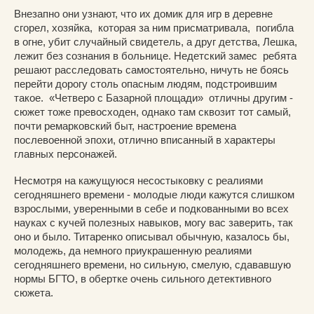
Внезапно они узнают, что их домик для игр в деревне
сгорел, хозяйка, которая за ним присматривала, погибла
в огне, убит случайный свидетель, а друг детства, Лешка,
лежит без сознания в больнице. Недетский замес ребята
решают расследовать самостоятельно, ничуть не боясь
перейти дорогу столь опасным людям, подстроившим
такое. «Четверо с Базарной площади» отличны другим -
сюжет тоже превосходен, однако там сквозит тот самый,
почти ремарковский быт, настроение времена
послевоенной эпохи, отлично вписанный в характеры
главных персонажей.
Несмотря на кажущуюся несостыковку с реалиями
сегодняшнего времени - молодые люди кажутся слишком
взрослыми, уверенными в себе и подкованными во всех
науках с кучей полезных навыков, могу вас заверить, так
оно и было. Титаренко описывал обычную, казалось бы,
молодежь, да немного приукрашенную реалиями
сегодняшнего времени, но сильную, смелую, сдававшую
нормы БГТО, в обертке очень сильного детективного
сюжета.