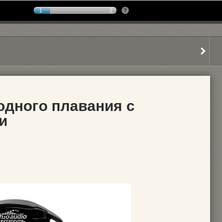
1
2
одного плавания с
и