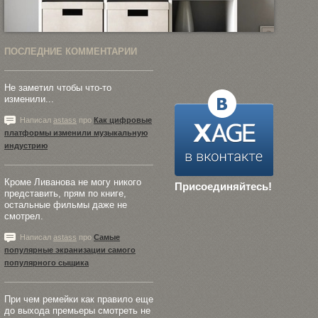
ПОСЛЕДНИЕ КОММЕНТАРИИ
Не заметил чтобы что-то
изменили...
Написал
astass
про
Как цифровые
платформы изменили музыкальную
индустрию
Кроме Ливанова не могу никого
Присоединяйтесь!
представить, прям по книге,
остальные фильмы даже не
смотрел.
Написал
astass
про
Самые
популярные экранизации самого
популярного сыщика
При чем ремейки как правило еще
до выхода премьеры смотреть не