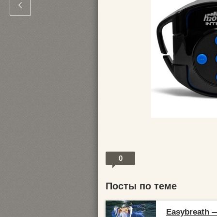
0
Посты по теме
Easybreath 