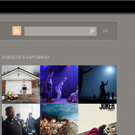
18+
НОВОСТИ В КАРТИНКАХ
«Назад в
В
Победители
детство»,
финальном
престижного
или как ...
трейлере
фотоконкурса
«Истории
World Press
игрушек ...
...