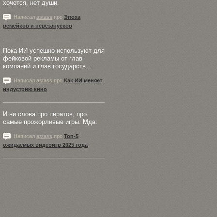
хочется, нет души.
Написал
astass
про
Эпоха
ремейков и перезапусков
Пока ИИ успешно используют для
фейковой рекламы от глав
компаний и глав государств...
Написал
astass
про
Как ИИ меняет
индустрию кино
И ни слова про пиратов, про
самые прожорливые игры. Мда.
Написал
astass
про
Топ-5
ожидаемых видеоигр 2025 года