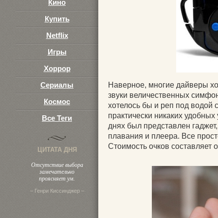
Кино
Купить
Netflix
Игры
Хоррор
Сериалы
Наверное, многие дайверы хо
звуки величественных симфони
Космос
хотелось бы и реп под водой 
практически никаких удобных
Все Теги
днях был представлен гаджет
плавания и плеера. Все просто
Стоимость очков составляет 
ЦИТАТА ДНЯ
Отсутствие выбора
замечательно
проясняет ум.
– Генри Киссинджер –