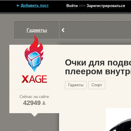
Добавить пост
или
Войти
Зарегистрироваться
Гаджеты
Очки для подв
плеером внутр
Xage.ru
Гаджеты
Спорт
Сейчас на сайте
42949
1