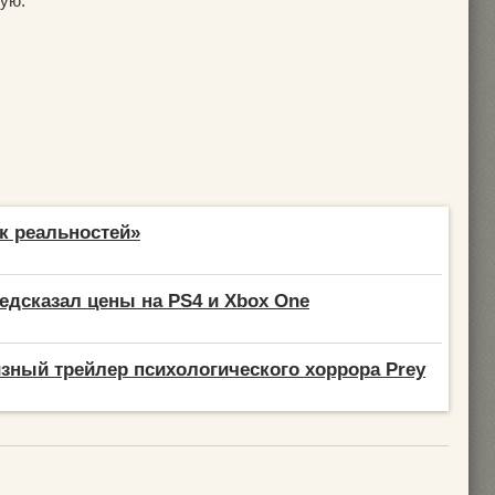
ую.
к реальностей»
едсказал цены на PS4 и Xbox One
ный трейлер психологического хоррора Prey