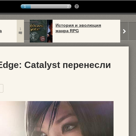
1
2
История и эволюция
1
а
жанра RPG
 Edge: Catalyst перенесли