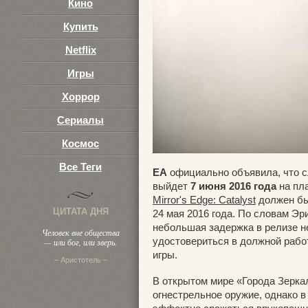
Кино
3
Купить
Netflix
Игры
Хоррор
Сериалы
Космос
Все Теги
EA
официально объявила, что 
выйдет
7 июня 2016 года
на пла
Mirror's Edge: Catalyst
должен бы
ЦИТАТА ДНЯ
24 мая 2016 года. По словам Эр
небольшая задержка в релизе н
Человек вне общества
удостовериться в должной раб
— или бог, или зверь.
игры.
– Аристотель –
В открытом мире «Города Зеркал
огнестрельное оружие, однако в