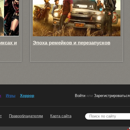
иксах и
Эпоха ремейков и перезапусков
x
Игры
Хоррор
Войти
или
Зарегистрироваться
т
Правообладателям
Карта сайта