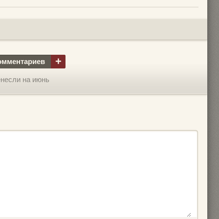
+
омментариев
ренесли на июнь