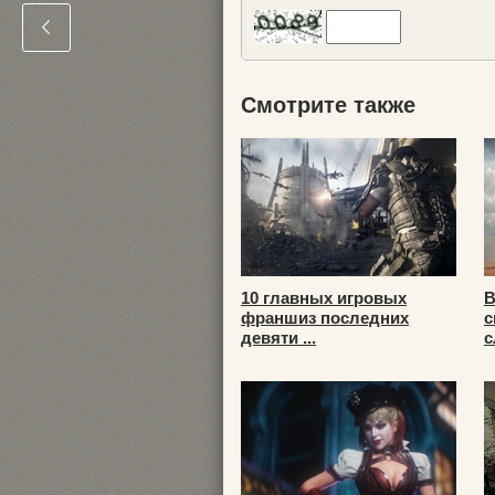
Смотрите также
10 главных игровых
В
франшиз последних
с
девяти ...
с