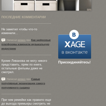
ПОСЛЕДНИЕ КОММЕНТАРИИ
Не заметил чтобы что-то
изменили...
Написал
astass
про
Как цифровые
платформы изменили музыкальную
индустрию
Кроме Ливанова не могу никого
Присоединяйтесь!
представить, прям по книге,
остальные фильмы даже не
смотрел.
Написал
astass
про
Самые
популярные экранизации самого
популярного сыщика
При чем ремейки как правило еще
до выхода премьеры смотреть не