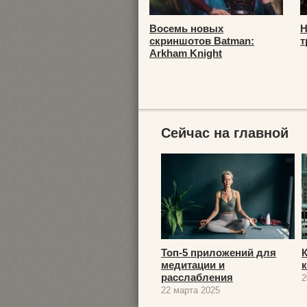
Восемь новых
Н
скриншотов Batman:
т
Arkham Knight
Сейчас на главной
Топ-5 приложений для
медитации и
расслабления
2
22 марта 2025