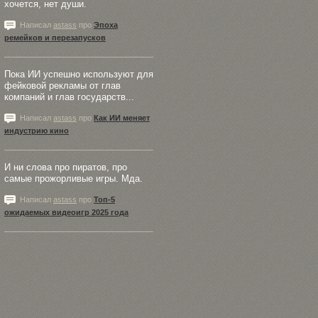
хочется, нет души.
Написал
astass
про
Эпоха
ремейков и перезапусков
Пока ИИ успешно используют для
фейковой рекламы от глав
компаний и глав государств...
Написал
astass
про
Как ИИ меняет
индустрию кино
И ни слова про пиратов, про
самые прожорливые игры. Мда.
Написал
astass
про
Топ-5
ожидаемых видеоигр 2025 года