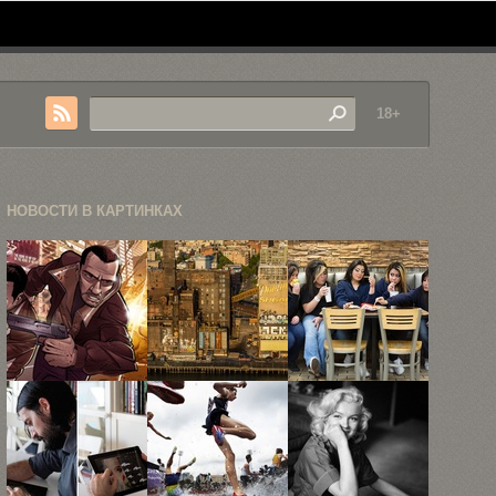
18+
НОВОСТИ В КАРТИНКАХ
Народное
«Лето в
«Макдоналдс»
творчество
городе» —
в 15
на тему
фотопроект
портретах
Grand ...
...
посетителей