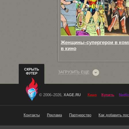
Женщины-супергерои в ком
в кино
СКРЫТЬ
ЗАГРУЗИТЬ ЕЩЕ
ФУТЕР
© 2006–2026,
XAGE.RU
Кино
Купить
Netfli
Контакты
Реклама
Партнерство
Как добавить пос