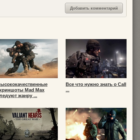
ысококачественные
Все что нужно знать о Call
криншоты Mad Max
...
ледуют жанру ...