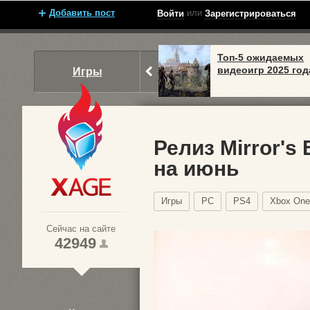
Добавить пост
или
Войти
Зарегистрироваться
Топ-5 ожидаемых
видеоигр 2025 год
Игры
Релиз Mirror's
на июнь
Xage.ru
Игры
PC
PS4
Xbox One
Сейчас на сайте
42949
1
2