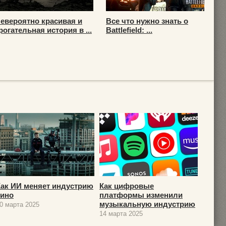
евероятно красивая и
Все что нужно знать о
рогательная история в ...
Battlefield: ...
Как ИИ меняет индустрию
Как цифровые
кино
платформы изменили
музыкальную индустрию
0 марта 2025
14 марта 2025