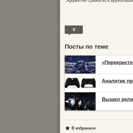
эффектно сражаться врукопашн
0
Посты по теме
«Перекресто
Аналитик пр
Вышел релиз
В избранное