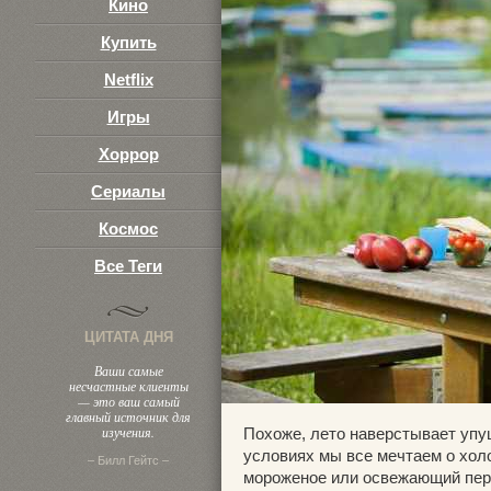
Кино
Купить
Netflix
Игры
Хоррор
Сериалы
Космос
Все Теги
ЦИТАТА ДНЯ
Ваши самые
несчастные клиенты
— это ваш самый
главный источник для
изучения.
Похоже, лето наверстывает упу
условиях мы все мечтаем о холо
– Билл Гейтс –
мороженое или освежающий пер