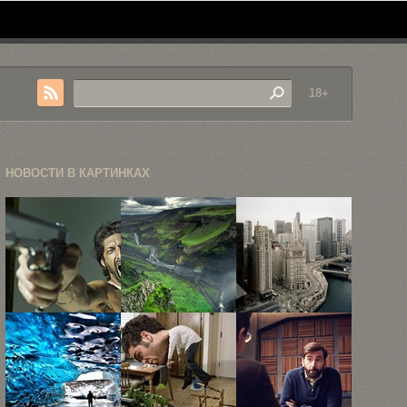
18+
НОВОСТИ В КАРТИНКАХ
Знаменитости
«Пробуждение
Прекрасные
глазами Рика
Севера», или
городские
Геста
невообразимые
пейзажи
пейзажи ...
Алекса
Фрадкина