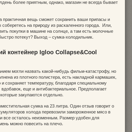
лдень более приятным, однако, магазин не всегда бывает
а практичная вещь сможет сохранить ваши припасы и
 соберетесь на природу из раскаленного города. Или,
ить покупки в машине на солнце, а там есть молочные
быстро потекут? Выход – сумка-холодильник.
й контейнер Igloo Collapse&Cool
нием могли назвать какой-нибудь фильм-катастрофу, но
олнена из плотного полистера, есть накладной кармашек,
ю и сохраняет температуру, благодаря специальному
, вдобавок, еще и антибактериальное. Предполагает
 которые закупаются отдельно.
вместительная сумка на 23 литра. Один отзыв говорит о
ккумуляторов холода перевозили замороженное мясо в
, и все осталось неизменным. Размер удобен для
мень можно повесить на плечо.