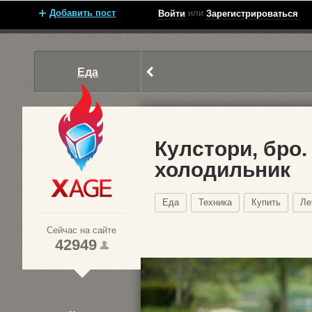
Добавить пост
или
Войти
Зарегистрироваться
Еда
Кулстори, бро
холодильник
Xage.ru
Еда
Техника
Купить
Ле
Сейчас на сайте
42949
1