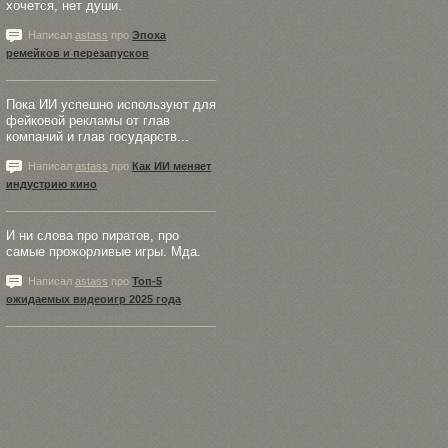
хочется, нет души.
Написал
astass
про
Эпоха
ремейков и перезапусков
Пока ИИ успешно используют для
фейковой рекламы от глав
компаний и глав государств...
Написал
astass
про
Как ИИ меняет
индустрию кино
И ни слова про пиратов, про
самые прожорливые игры. Мда.
Написал
astass
про
Топ-5
ожидаемых видеоигр 2025 года