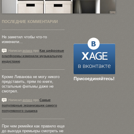
ПОСЛЕДНИЕ КОММЕНТАРИИ
Не заметил чтобы что-то
изменили...
Написал
astass
про
Как цифровые
платформы изменили музыкальную
индустрию
Кроме Ливанова не могу никого
Присоединяйтесь!
представить, прям по книге,
остальные фильмы даже не
смотрел.
Написал
astass
про
Самые
популярные экранизации самого
популярного сыщика
При чем ремейки как правило еще
до выхода премьеры смотреть не