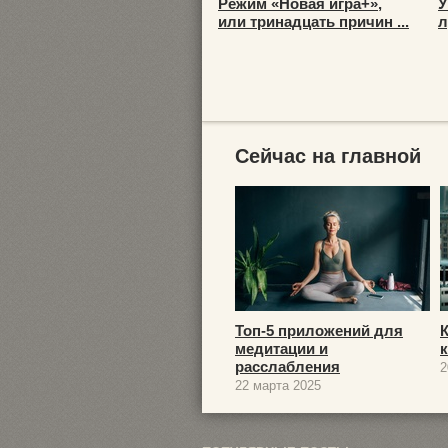
Режим «Новая игра+»,
У
или тринадцать причин ...
л
Сейчас на главной
Топ-5 приложений для
медитации и
расслабления
2
22 марта 2025