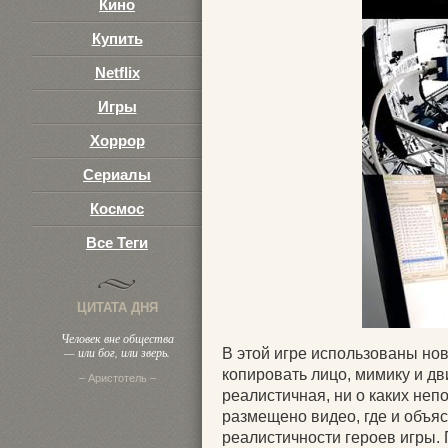
Кино
Купить
Netflix
Игры
Хоррор
Сериалы
Космос
Все Теги
ЦИТАТА ДНЯ
Человек вне общества
— или бог, или зверь.
В этой игре использованы но
копировать лицо, мимику и дв
– Аристотель –
реалистичная, ни о каких неп
размещено видео, где и объяс
реалистичности героев игры. П