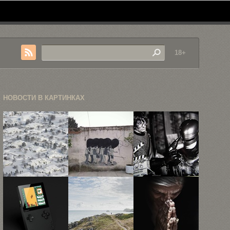
18+
НОВОСТИ В КАРТИНКАХ
Фотограф из
Саркастичные
Нил
Буффало
примеры
Бломкамп
показал всю
политического
вернёт
...
стрит-арта
Робота-
полицейского