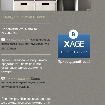
ПОСЛЕДНИЕ КОММЕНТАРИИ
Не заметил чтобы что-то
изменили...
Написал
astass
про
Как цифровые
платформы изменили музыкальную
индустрию
Кроме Ливанова не могу никого
Присоединяйтесь!
представить, прям по книге,
остальные фильмы даже не
смотрел.
Написал
astass
про
Самые
популярные экранизации самого
популярного сыщика
При чем ремейки как правило еще
до выхода премьеры смотреть не