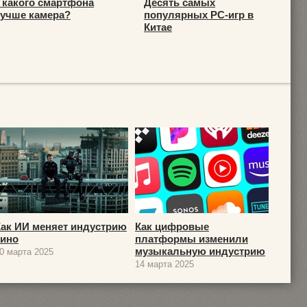
 какого смартфона
Десять самых
учше камера?
популярных PC-игр в
Китае
Как ИИ меняет индустрию
Как цифровые
кино
платформы изменили
музыкальную индустрию
0 марта 2025
14 марта 2025