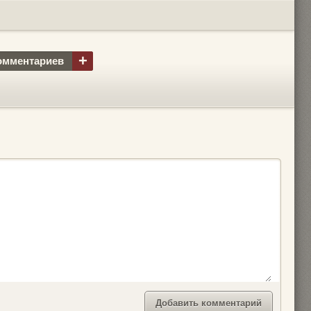
+
омментариев