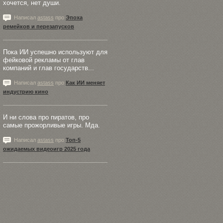
хочется, нет души.
Написал
astass
про
Эпоха
ремейков и перезапусков
Пока ИИ успешно используют для
фейковой рекламы от глав
компаний и глав государств...
Написал
astass
про
Как ИИ меняет
индустрию кино
И ни слова про пиратов, про
самые прожорливые игры. Мда.
Написал
astass
про
Топ-5
ожидаемых видеоигр 2025 года