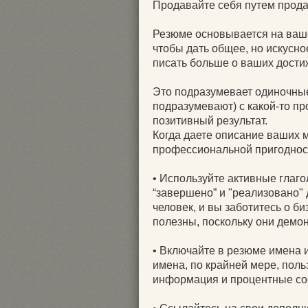
Продавайте себя путем прода
Резюме основывается на ваше
чтобы дать общее, но искусно
писать больше о ваших дости
Это подразумевает одиночны
подразумевают) с какой-то п
позитивный результат.
Когда даете описание ваших м
профессиональной пригоднос
• Используйте активные глаг
“завершено” и "реализовано" 
человек, и вы заботитесь о 
полезны, поскольку они демон
• Включайте в резюме имена и
имена, по крайней мере, пол
информация и процентные со