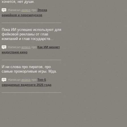
хочется, нет души.
Написал
astass
про
Эпоха
ремейков и перезапусков
Пока ИИ успешно используют для
фейковой рекламы от глав
компаний и глав государств...
Написал
astass
про
Как ИИ меняет
индустрию кино
И ни слова про пиратов, про
самые прожорливые игры. Мда.
Написал
astass
про
Топ-5
ожидаемых видеоигр 2025 года