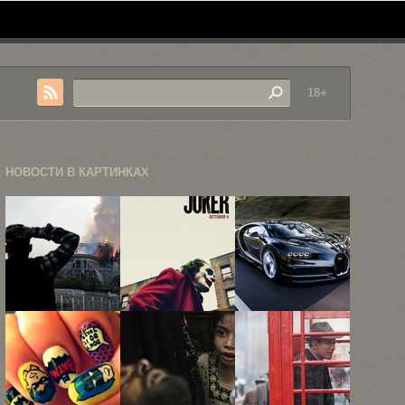
18+
НОВОСТИ В КАРТИНКАХ
Пожар в
«Джокер»,
Невероятный
соборе Нотр-
«Ирландец»
Bugatti
Дам-де-Пари
и «Однажды
Chiron за
в ...
в ...
€2,4 ...