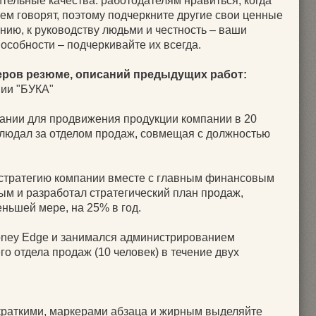
тельные качества: работодателям нравиться, когда
ем говорят, поэтому подчеркните другие свои ценные
нию, к руководству людьми и честность – ваши
собности – подчеркивайте их всегда.
еров резюме, описаний предыдущих работ:
нии "БУКА"
ании для продвижения продукции компании в 20
блюдал за отделом продаж, совмещая с должностью
стратегию компании вместе с главным финансовым
м и разработал стратегический план продаж,
ньшей мере, на 25% в год.
ney Edge и занимался администрированием
о отдела продаж (10 человек) в течение двух
краткими, маркерами абзаца и жирным выделяйте