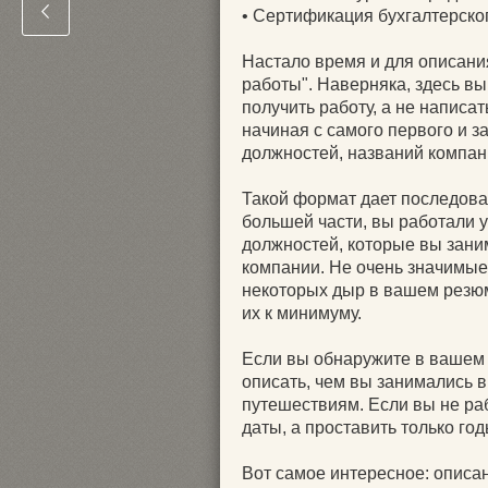
• Сертификация бухгалтерско
Настало время и для описан
работы". Наверняка, здесь вы
получить работу, а не написа
начиная с самого первого и 
должностей, названий компани
Такой формат дает последова
большей части, вы работали у
должностей, которые вы заним
компании. Не очень значимые 
некоторых дыр в вашем резюм
их к минимуму.
Если вы обнаружите в вашем 
описать, чем вы занимались в
путешествиям. Если вы не ра
даты, а проставить только год
Вот самое интересное: описа