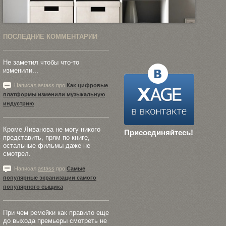
ПОСЛЕДНИЕ КОММЕНТАРИИ
Не заметил чтобы что-то
изменили...
Написал
astass
про
Как цифровые
платформы изменили музыкальную
индустрию
Кроме Ливанова не могу никого
Присоединяйтесь!
представить, прям по книге,
остальные фильмы даже не
смотрел.
Написал
astass
про
Самые
популярные экранизации самого
популярного сыщика
При чем ремейки как правило еще
до выхода премьеры смотреть не