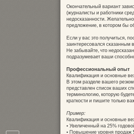
Окончательный вариант завис
(журналисты и работники ср
недосказанности. Желательно
предложение, в котором бы о
Если у вас это получиться, п
заинтересовался сказанным 
Не забывайте, что недосказан
подразумевает ваши способно
Профессиональный опыт
Квалификация и основные ве
В этом разделе вашего резю
представлен список ваших сп
терминологию, которую будет
краткости и пишите только в
Пример:
Квалификация и основные ве
• Увеличенный на 25% годовой
• Повышение уровня продаж 5