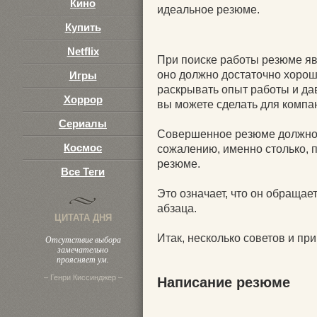
Кино
идеальное резюме.
Купить
Netflix
При поиске работы резюме яв
оно должно достаточно хорош
Игры
раскрывать опыт работы и дава
Хоррор
вы можете сделать для компан
Сериалы
Совершенное резюме должно д
Космос
сожалению, именно столько, п
резюме.
Все Теги
Это означает, что он обраща
абзаца.
ЦИТАТА ДНЯ
Итак, несколько советов и пр
Отсутствие выбора
замечательно
проясняет ум.
– Генри Киссинджер –
Написание резюме