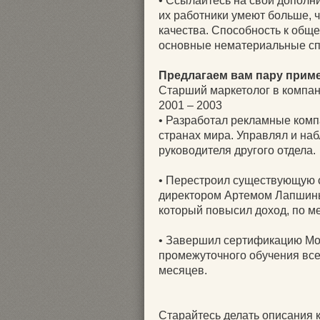
• Ссылайтесь на свои дополни
их работники умеют больше, ч
качества. Способность к обще
основные нематериальные спо
Предлагаем вам пару прим
Старший маркетолог в компа
2001 – 2003
• Разработал рекламные комп
странах мира. Управлял и на
руководителя другого отдела.
• Перестроил существующую 
директором Артемом Лапшины
который повысил доход, по ме
• Завершил сертификацию Mo
промежуточного обучения всег
месяцев.
Старайтесь делать описания 