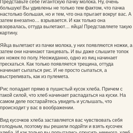
Представьте себе гигантскую пачку молока. Ну, очень
большую! Вы удивлены не только тем фактом, что пачка
настолько большая, но и тем, что она прыгает вокруг вас. А
затем внезапно… взрывается. И как только она
взорвалась, оттуда вылетают… яйца! Представляете такую
картину.
Яйца вылетают из пачки молока, у них появляются ножки, а
затем они начинают танцевать. И вы даже слышите топок
их ножек по полу. Неожиданно, одно из яиц начинает
трескаться. Как только появляется трещина, оттуда
начинает сыпаться рис. И не просто сыпаться, а
выстреливать, как из пулемета.
Рис попадает прямо в пушистый кусок хлеба. Причем с
такой силой, что хлеб начинает распадаться на куски. На
самом деле постарайтесь увидеть и услышать, что
происходит у вас в воображении.
Вид кусочков хлеба заставляется вас чувствовать себя
голодным, поэтому вы решили подойти и взять кусочек
хлеба. И как только вы попытались откусить немного, хлеб