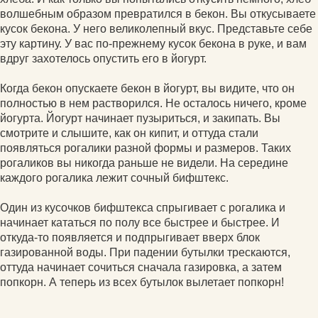
волшебным образом превратился в бекон. Вы откусываете
кусок бекона. У него великолепный вкус. Представьте себе
эту картину. У вас по-прежнему кусок бекона в руке, и вам
вдруг захотелось опустить его в йогурт.
Когда бекон опускаете бекон в йогурт, вы видите, что он
полностью в нем растворился. Не осталось ничего, кроме
йогурта. Йогурт начинает пузыриться, и закипать. Вы
смотрите и слышите, как он кипит, и оттуда стали
появляться рогалики разной формы и размеров. Таких
рогаликов вы никогда раньше не видели. На середине
каждого рогалика лежит сочный бифштекс.
Один из кусочков бифштекса спрыгивает с рогалика и
начинает кататься по полу все быстрее и быстрее. И
откуда-то появляется и подпрыгивает вверх блок
газированной воды. При падении бутылки трескаются,
оттуда начинает сочиться сначала газировка, а затем
попкорн. А теперь из всех бутылок вылетает попкорн!