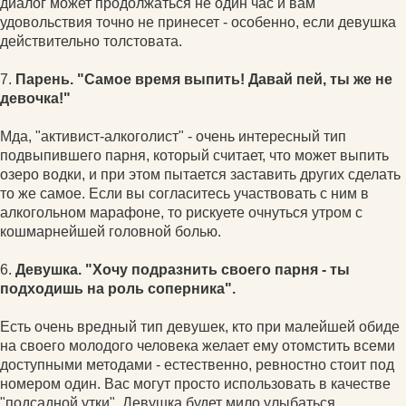
диалог может продолжаться не один час и вам
удовольствия точно не принесет - особенно, если девушка
действительно толстовата.
7.
Парень. "Самое время выпить! Давай пей, ты же не
девочка!"
Мда, "активист-алкоголист" - очень интересный тип
подвыпившего парня, который считает, что может выпить
озеро водки, и при этом пытается заставить других сделать
то же самое. Если вы согласитесь участвовать с ним в
алкогольном марафоне, то рискуете очнуться утром с
кошмарнейшей головной болью.
6.
Девушка. "Хочу подразнить своего парня - ты
подходишь на роль соперника".
Есть очень вредный тип девушек, кто при малейшей обиде
на своего молодого человека желает ему отомстить всеми
доступными методами - естественно, ревностно стоит под
номером один. Вас могут просто использовать в качестве
"подсадной утки". Девушка будет мило улыбаться,