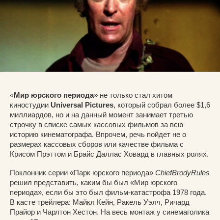
«
Мир юрского периода
» не только стал хитом
киностудии
Universal Pictures
, который собрал более $1,6
миллиардов, но и на данный момент занимает третью
строчку в списке самых кассовых фильмов за всю
историю кинематографа. Впрочем, речь пойдет не о
размерах кассовых сборов или качестве фильма с
Крисом Прэттом и Брайс Даллас Ховард в главных ролях.
Поклонник серии «Парк юрского периода»
ChiefBrodyRules
решил представить, каким бы был «Мир юрского
периода», если бы это был фильм-катастрофа 1978 года.
В касте трейлера: Майкл Кейн, Ракель Уэлч, Ричард
Прайор и Чарлтон Хестон. На весь монтаж у синемаголика