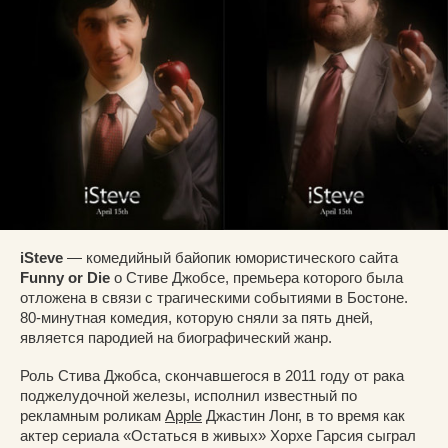
iSteve
— комедийный байопик юмористического сайта
Funny or Die
о Стиве Джобсе, премьера которого была
отложена в связи с трагическими событиями в Бостоне.
80-минутная комедия, которую сняли за пять дней,
является пародией на биографический жанр.
Роль Стива Джобса, скончавшегося в 2011 году от рака
поджелудочной железы, исполнил известный по
рекламным роликам
Apple
Джастин Лонг, в то время как
актер сериала «Остаться в живых» Хорхе Гарсия сыграл