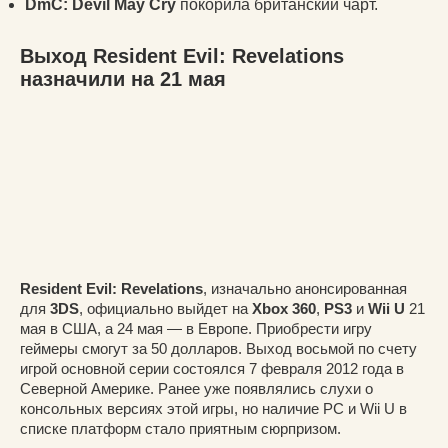
DmC: Devil May Cry
покорила британский чарт.
Выход Resident Evil: Revelations
назначили на 21 мая
Resident Evil: Revelations
, изначально анонсированная
для
3DS
, официально выйдет на
Xbox 360
,
PS3
и
Wii U
21
мая в США, а 24 мая — в Европе. Приобрести игру
геймеры смогут за 50 долларов. Выход восьмой по счету
игрой основной серии состоялся 7 февраля 2012 года в
Северной Америке. Ранее уже появлялись слухи о
консольных версиях этой игры, но наличие PC и Wii U в
списке платформ стало приятным сюрпризом.