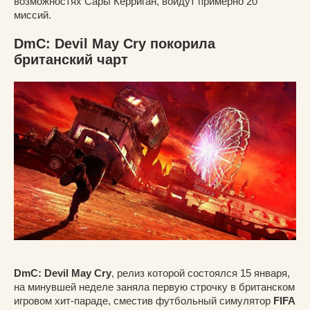
возможностях Сары Керриган, войдут примерно 20
миссий.
DmC: Devil May Cry покорила
британский чарт
DmC: Devil May Cry
, релиз которой состоялся 15 января,
на минувшей неделе заняла первую строчку в британском
игровом хит-параде, сместив футбольный симулятор
FIFA