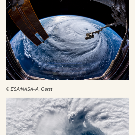
© ESA/NASA–A. Gerst