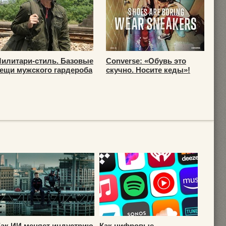
илитари-стиль. Базовые
Converse: «Обувь это
ещи мужского гардероба
скучно. Носите кеды»!
Как ИИ меняет индустрию
Как цифровые