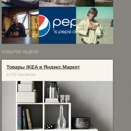
Сумасшедшие
Собратья
Завораживающие
любители
человека в
пейзажи в
кошек в
объективе
туманных
фотосерии ...
финского ...
снимках ...
СОБЫТИЕ НЕДЕЛИ
Девять
Если бы у
20
новых
крупных
раритетных
кадров
брендов ...
фото со
Товары IKEA в Яндекс.Маркет
заключительного
съемок ...
сезона ...
13732 просмотра