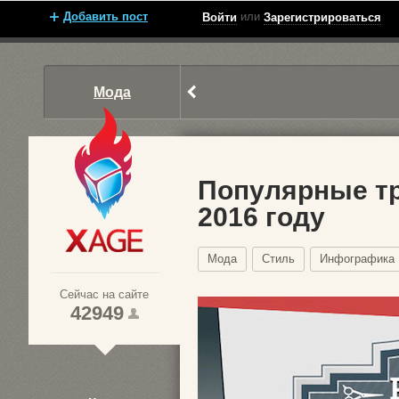
Добавить пост
или
Войти
Зарегистрироваться
Мода
Популярные тр
2016 году
Xage.ru
Мода
Стиль
Инфографика
Сейчас на сайте
42949
1