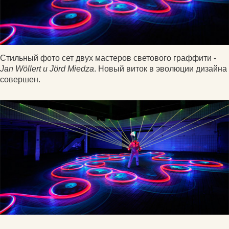
Стильный фото сет двух мастеров светового граффити -
Jan Wöllert и Jörd Miedza
. Новый виток в эволюции дизайна
совершен.