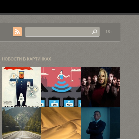
18+
НОВОСТИ В КАРТИНКАХ
Лучшие
Злободневные
Netflix
ретро-
иллюстрации
показал
постеры
Себастьена
трейлер нео-
Тибо
нуарной
антологии ...