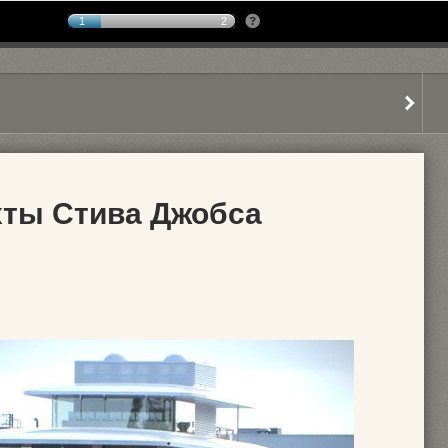
1
2
хты Стива Джобса