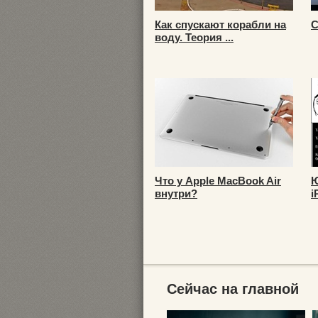
Как спускают корабли на
С
воду. Теория ...
Что у Apple MacBook Air
Ю
внутри?
i
Сейчас на главной