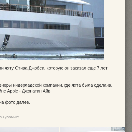
ли яхту Стива Джобса, которую он заказал еще 7 лет
енеры нидерладской компании, где яхта была сделана,
йне Apple -
Джонатан Айв.
на фото далее.
обы увеличить