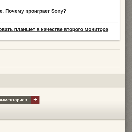
le. Почему проиграет Sony?
овать планшет в качестве второго монитора
+
омментариев