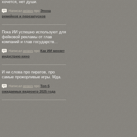
хочется, нет души.
Написал
astass
про
Эпоха
ремейков и перезапусков
Пока ИИ успешно используют для
фейковой рекламы от глав
компаний и глав государств...
Написал
astass
про
Как ИИ меняет
индустрию кино
И ни слова про пиратов, про
самые прожорливые игры. Мда.
Написал
astass
про
Топ-5
ожидаемых видеоигр 2025 года