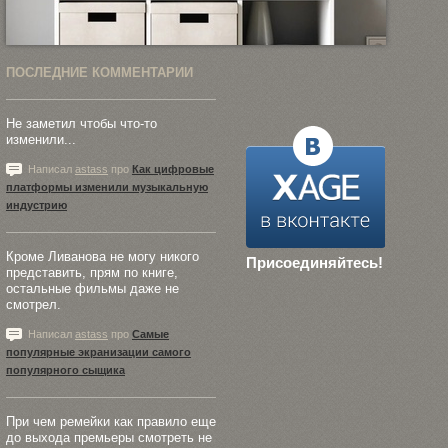
ПОСЛЕДНИЕ КОММЕНТАРИИ
Не заметил чтобы что-то
изменили...
Написал
astass
про
Как цифровые
платформы изменили музыкальную
индустрию
Кроме Ливанова не могу никого
Присоединяйтесь!
представить, прям по книге,
остальные фильмы даже не
смотрел.
Написал
astass
про
Самые
популярные экранизации самого
популярного сыщика
При чем ремейки как правило еще
до выхода премьеры смотреть не