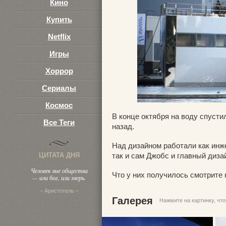
Кино
Купить
Netflix
Игры
Хоррор
Сериалы
Космос
В конце октября на воду спусти
Все Теги
назад.
Над дизайном работали как инж
ЦИТАТА ДНЯ
так и сам Джобс и главный диза
Человек вне общества
Что у них получилось смотрите 
— или бог, или зверь.
– Аристотель –
Галерея
Нажмите на картинку, чт