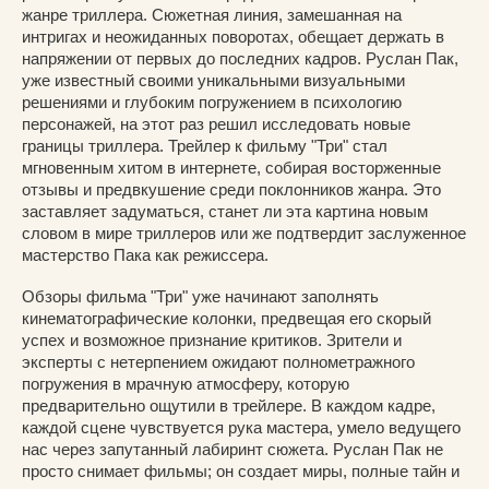
жанре триллера. Сюжетная линия, замешанная на
интригах и неожиданных поворотах, обещает держать в
напряжении от первых до последних кадров. Руслан Пак,
уже известный своими уникальными визуальными
решениями и глубоким погружением в психологию
персонажей, на этот раз решил исследовать новые
границы триллера. Трейлер к фильму "Три" стал
мгновенным хитом в интернете, собирая восторженные
отзывы и предвкушение среди поклонников жанра. Это
заставляет задуматься, станет ли эта картина новым
словом в мире триллеров или же подтвердит заслуженное
мастерство Пака как режиссера.
Обзоры фильма "Три" уже начинают заполнять
кинематографические колонки, предвещая его скорый
успех и возможное признание критиков. Зрители и
эксперты с нетерпением ожидают полнометражного
погружения в мрачную атмосферу, которую
предварительно ощутили в трейлере. В каждом кадре,
каждой сцене чувствуется рука мастера, умело ведущего
нас через запутанный лабиринт сюжета. Руслан Пак не
просто снимает фильмы; он создает миры, полные тайн и