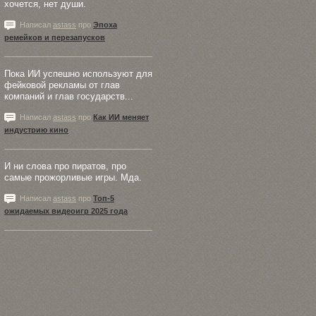
хочется, нет души.
Написал
astass
про
Эпоха
ремейков и перезапусков
Пока ИИ успешно используют для
фейковой рекламы от глав
компаний и глав государств...
Написал
astass
про
Как ИИ меняет
индустрию кино
И ни слова про пиратов, про
самые прожорливые игры. Мда.
Написал
astass
про
Топ-5
ожидаемых видеоигр 2025 года