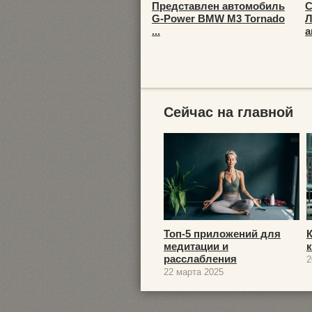
Представлен автомобиль
С
G-Power BMW M3 Tornado
Л
...
а
Сейчас на главной
Топ-5 приложений для
медитации и
расслабления
2
22 марта 2025