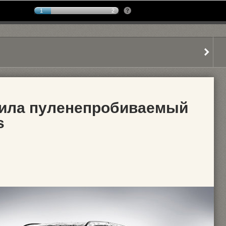
1
2
ила пуленепробиваемый
s