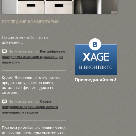
ПОСЛЕДНИЕ КОММЕНТАРИИ
Не заметил чтобы что-то
изменили...
Написал
astass
про
Как цифровые
платформы изменили музыкальную
индустрию
Кроме Ливанова не могу никого
Присоединяйтесь!
представить, прям по книге,
остальные фильмы даже не
смотрел.
Написал
astass
про
Самые
популярные экранизации самого
популярного сыщика
При чем ремейки как правило еще
до выхода премьеры смотреть не