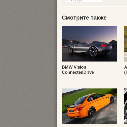
Смотрите также
BMW Vision
А
ConnectedDrive
(