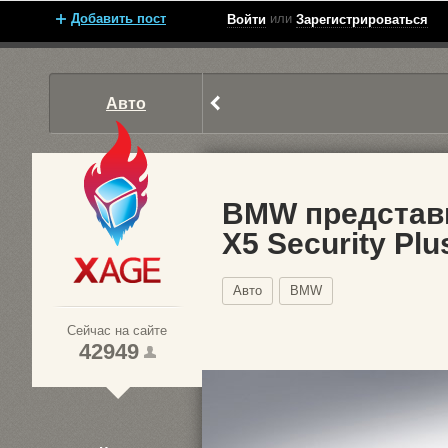
Добавить пост
или
Войти
Зарегистрироваться
Авто
BMW представ
X5 Security Plu
Xage.ru
Авто
BMW
Сейчас на сайте
42949
1