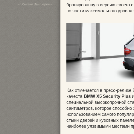
бронированную версию своего с
– Эбигайл Ван Берен –
по части максимального уровня 
Как отмечается в пресс-релизе
качеств
BMW X5 Security Plus
и
специальной высокопрочной ста
сантиметров, которое способно
использованием самого популярн
стыки дверей и кузовных панеле
наиболее уязвимыми местами пр