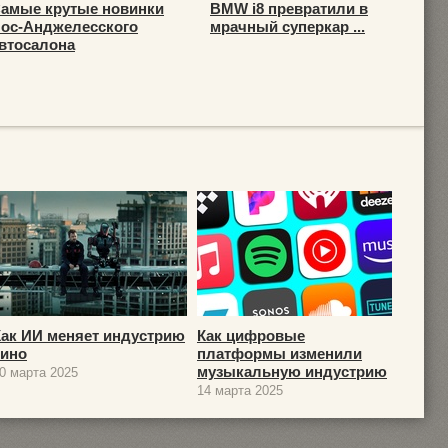
амые крутые новинки
BMW i8 превратили в
ос-Анджелесского
мрачный суперкар ...
втосалона
Как ИИ меняет индустрию
Как цифровые
кино
платформы изменили
музыкальную индустрию
0 марта 2025
14 марта 2025