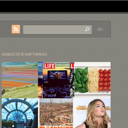
18+
НОВОСТИ В КАРТИНКАХ
Буйство
«Уолтер
Съедобные
красок во
Митти» и
флаги 18
время
другие
стран мира
ежегодного
обложки ...
...