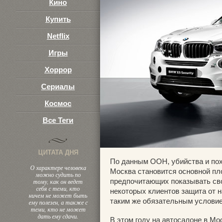
Кино
Купить
Netflix
Игры
Хоррор
Сериалы
Космос
Все Теги
ЦИТАТА ДНЯ
По данным ООН, убийства и пох
О характере человека
Москва становится основной пл
можно судить по
предпочитающих показывать св
тому, как он ведет
себя с теми, кто
некоторых клиентов защита от н
ничем не может быть
таким же обязательным условие
ему полезен, а также с
теми, кто не может
дать ему сдачи.
В этом году на автосалоне в М