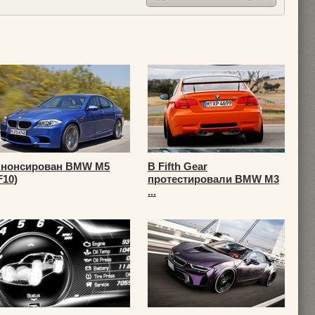
нонсирован BMW M5
В Fifth Gear
F10)
протестировали BMW M3
...