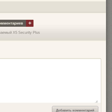
+
омментариев
емый X5 Security Plus