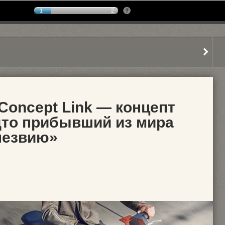
1
2
Concept Link — концепт
дто прибывший из мира
лезвию»