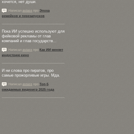
хочется, нет души.
Написал
astass
про
Эпоха
ремейков и перезапусков
Пока ИИ успешно используют для
фейковой рекламы от глав
компаний и глав государств...
Написал
astass
про
Как ИИ меняет
индустрию кино
И ни слова про пиратов, про
самые прожорливые игры. Мда.
Написал
astass
про
Топ-5
ожидаемых видеоигр 2025 года