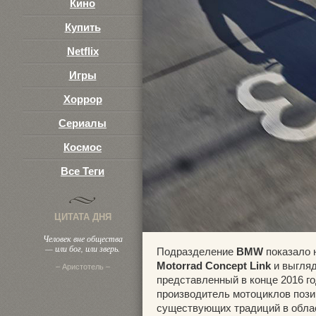
Кино
Купить
Netflix
Игры
Хоррор
Сериалы
Космос
Все Теги
ЦИТАТА ДНЯ
Человек вне общества
— или бог, или зверь.
Подразделение
BMW
показало 
Motorrad Concept Link
и выгляд
– Аристотель –
представленный в конце 2016 г
производитель мотоциклов пози
существующих традиций в област