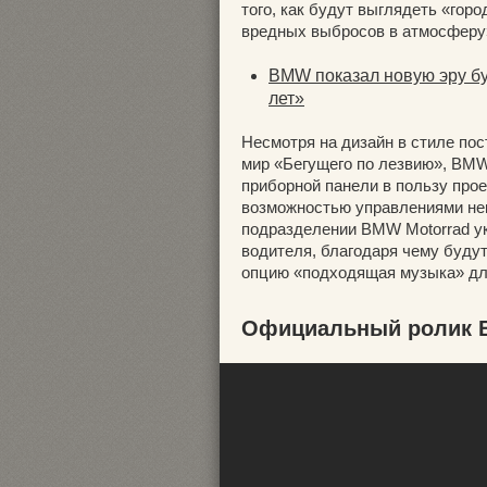
того, как будут выглядеть «го
вредных выбросов в атмосферу
BMW показал новую эру б
лет»
Несмотря на дизайн в стиле по
мир «Бегущего по лезвию», BMW 
приборной панели в пользу про
возможностью управлениями не
подразделении BMW Motorrad у
водителя, благодаря чему буду
опцию «подходящая музыка» для
Официальный ролик B