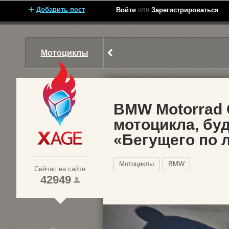
Добавить пост
или
Войти
Зарегистрироваться
Мотоциклы
BMW Motorrad 
мотоцикла, бу
«Бегущего по 
Xage.ru
Мотоциклы
BMW
Сейчас на сайте
42949
1