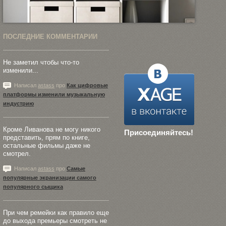
ПОСЛЕДНИЕ КОММЕНТАРИИ
Не заметил чтобы что-то
изменили...
Написал
astass
про
Как цифровые
платформы изменили музыкальную
индустрию
Кроме Ливанова не могу никого
Присоединяйтесь!
представить, прям по книге,
остальные фильмы даже не
смотрел.
Написал
astass
про
Самые
популярные экранизации самого
популярного сыщика
При чем ремейки как правило еще
до выхода премьеры смотреть не