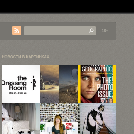
18+
НОВОСТИ В КАРТИНКАХ
45 фэшн-
Параллельные
National
логотипов
миры
Geographic
Михала
отметил
Карча
юбилей
открытием ...