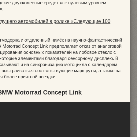
родские двухколесные средства с нулевым уровнем
».
удущего автомобилей в ролике «Следующие 100
стмодерна и отдаленный намёк на научно-фантастический
Motorrad Concept Link предполагает отказ от аналоговой
ецирования основных показателей на лобовое стекло с
которые элементами благодаря сенсорному дисплею. В
казывают и на синхронизацию мотоцикла с календарем
т выстраиваться соответствующие маршруты, а также на
 более приятной поездки.
MW Motorrad Concept Link