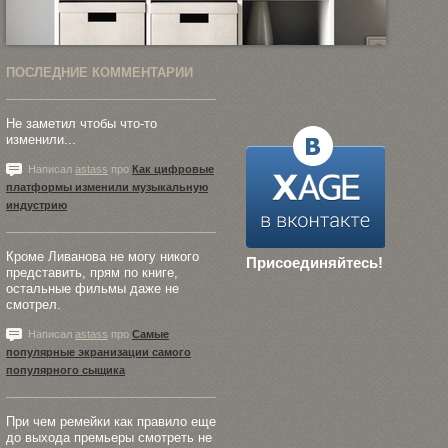
ПОСЛЕДНИЕ КОММЕНТАРИИ
Не заметил чтобы что-то
изменили...
Написал
astass
про
Как цифровые
платформы изменили музыкальную
индустрию
Кроме Ливанова не могу никого
Присоединяйтесь!
представить, прям по книге,
остальные фильмы даже не
смотрел.
Написал
astass
про
Самые
популярные экранизации самого
популярного сыщика
При чем ремейки как правило еще
до выхода премьеры смотреть не