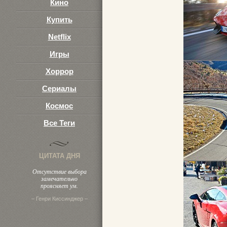
Кино
Купить
Netflix
Игры
Хоррор
Сериалы
Космос
Все Теги
ЦИТАТА ДНЯ
Отсутствие выбора
замечательно
проясняет ум.
– Генри Киссинджер –