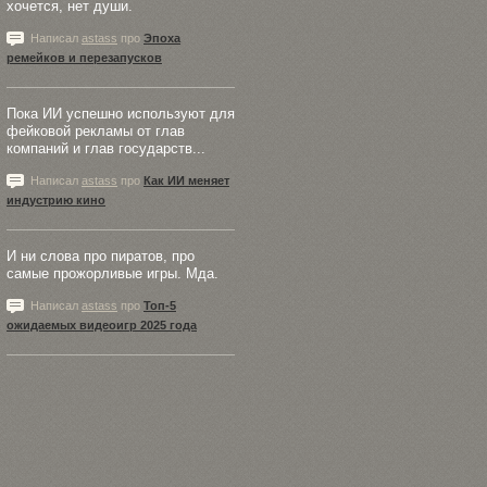
хочется, нет души.
Написал
astass
про
Эпоха
ремейков и перезапусков
Пока ИИ успешно используют для
фейковой рекламы от глав
компаний и глав государств...
Написал
astass
про
Как ИИ меняет
индустрию кино
И ни слова про пиратов, про
самые прожорливые игры. Мда.
Написал
astass
про
Топ-5
ожидаемых видеоигр 2025 года