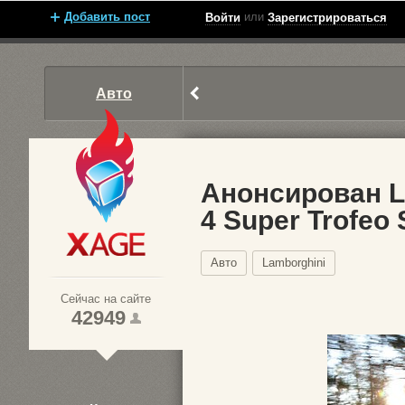
Добавить пост
или
Войти
Зарегистрироваться
Авто
Анонсирован La
4 Super Trofeo 
Xage.ru
Авто
Lamborghini
Сейчас на сайте
42949
1