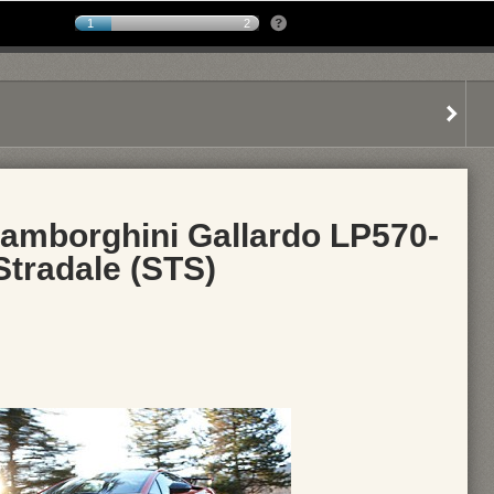
1
2
mborghini Gallardo LP570-
Stradale (STS)