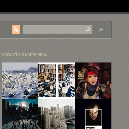
18+
НОВОСТИ В КАРТИНКАХ
Ледниковый
Спальни
Призыв
период
известных
чокобо,
современности,
рокеров и
дартс,
или что ...
диджеев
боевая
система, ...