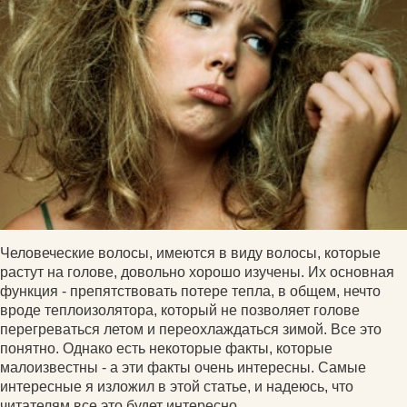
Человеческие волосы, имеются в виду волосы, которые
растут на голове, довольно хорошо изучены. Их основная
функция - препятствовать потере тепла, в общем, нечто
вроде теплоизолятора, который не позволяет голове
перегреваться летом и переохлаждаться зимой. Все это
понятно. Однако есть некоторые факты, которые
малоизвестны - а эти факты очень интересны. Самые
интересные я изложил в этой статье, и надеюсь, что
читателям все это будет интересно.