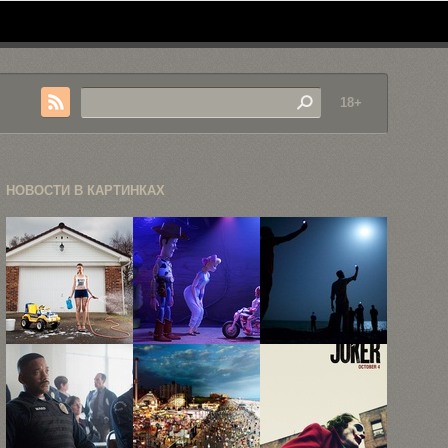
18+
НОВОСТИ В КАРТИНКАХ
«Назад в
В
Победители
детство»,
финальном
престижного
или как ...
трейлере
фотоконкурса
«Истории
World Press
игрушек ...
...