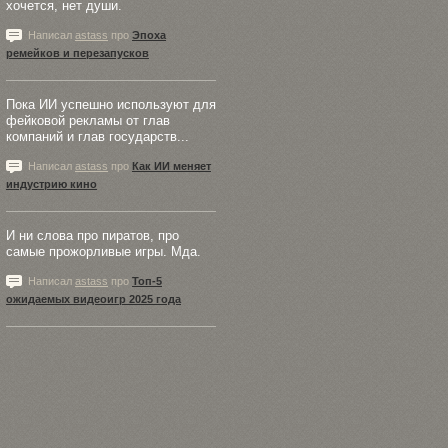
хочется, нет души.
Написал
astass
про
Эпоха
ремейков и перезапусков
Пока ИИ успешно используют для
фейковой рекламы от глав
компаний и глав государств...
Написал
astass
про
Как ИИ меняет
индустрию кино
И ни слова про пиратов, про
самые прожорливые игры. Мда.
Написал
astass
про
Топ-5
ожидаемых видеоигр 2025 года