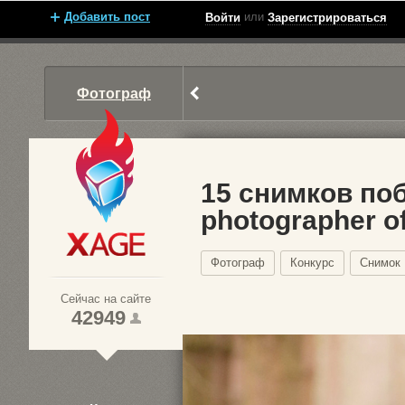
Добавить пост
или
Войти
Зарегистрироваться
Фотограф
15 снимков по
photographer of
Xage.ru
Фотограф
Конкурс
Снимок
Сейчас на сайте
42949
1