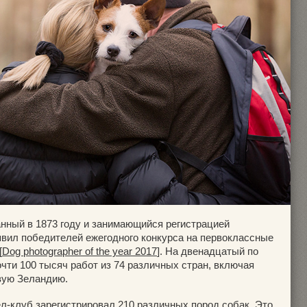
анный в 1873 году и занимающийся регистрацией
явил победителей ежегодного конкурса на первоклассные
[
Dog photographer of the year 2017
]. На двенадцатый по
чти 100 тысяч работ из 74 различных стран, включая
вую Зеландию.
ел-клуб зарегистрировал 210 различных пород собак. Это