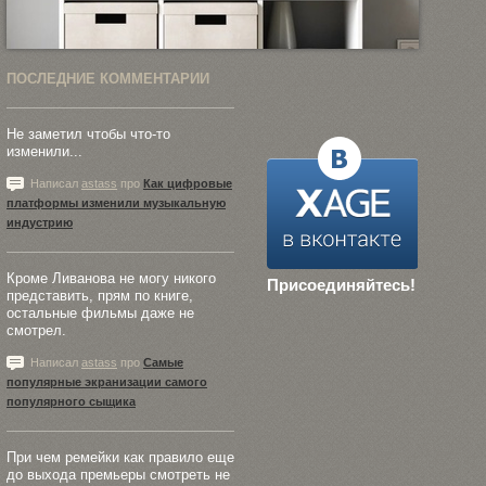
ПОСЛЕДНИЕ КОММЕНТАРИИ
Не заметил чтобы что-то
изменили...
Написал
astass
про
Как цифровые
платформы изменили музыкальную
индустрию
Кроме Ливанова не могу никого
Присоединяйтесь!
представить, прям по книге,
остальные фильмы даже не
смотрел.
Написал
astass
про
Самые
популярные экранизации самого
популярного сыщика
При чем ремейки как правило еще
до выхода премьеры смотреть не