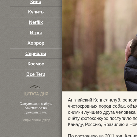
Кино
Купить
Netflix
Игры
Хоррор
Сериалы
Космос
Все Теги
ЦИТАТА ДНЯ
Английский Кеннел-клуб, основ
Отсутствие выбора
чистокровных пород собак, объ
замечательно
проясняет ум.
снимки лучшего друга человека 
счёту фотоконкурс поступило по
– Генри Киссинджер –
Канаду, Россию, Бразилию и Но
По состоянию на 2011 год, Кенн