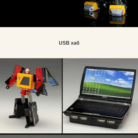
USB хаб