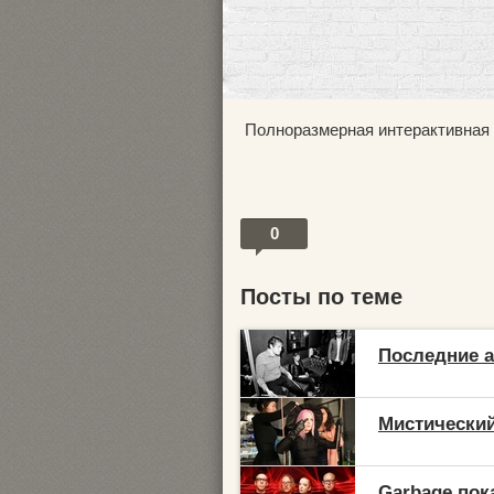
Полноразмерная интерактивная
0
Посты по теме
Последние ал
Мистический
Garbage пок