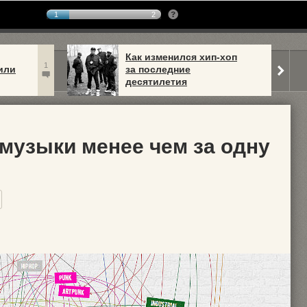
1
2
Как изменился хип-хоп
1
или
за последние
десятилетия
музыки менее чем за одну