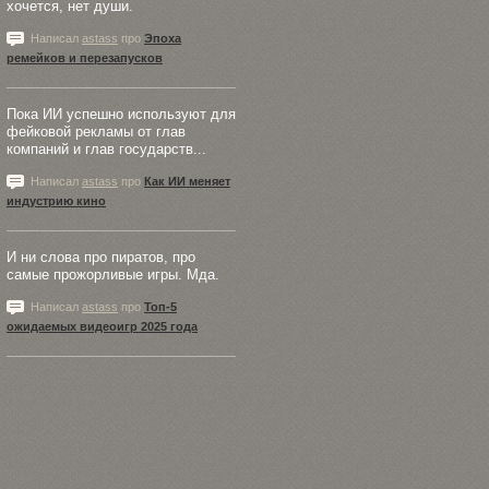
хочется, нет души.
Написал
astass
про
Эпоха
ремейков и перезапусков
Пока ИИ успешно используют для
фейковой рекламы от глав
компаний и глав государств...
Написал
astass
про
Как ИИ меняет
индустрию кино
И ни слова про пиратов, про
самые прожорливые игры. Мда.
Написал
astass
про
Топ-5
ожидаемых видеоигр 2025 года