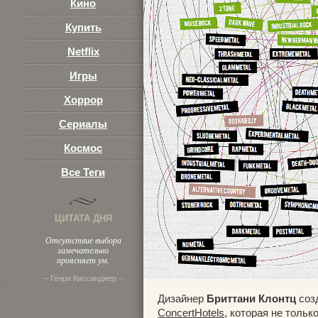
Кино
Купить
Netflix
Игры
Хоррор
Сериалы
Космос
Все Теги
ЦИТАТА ДНЯ
Отсутствие выбора
замечательно
проясняет ум.
– Генри Киссинджер –
Дизайнер
Бриттани Клонтц
соз
ConcertHotels
, которая не толь