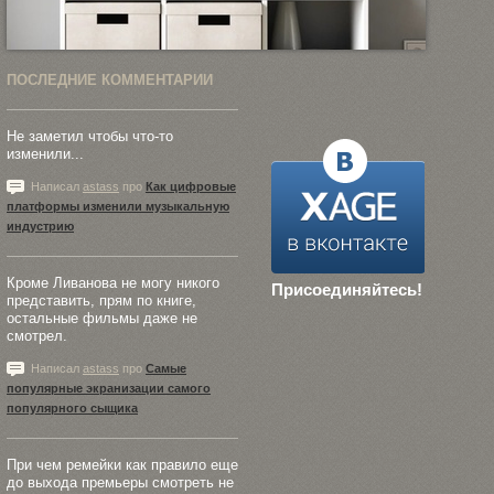
ПОСЛЕДНИЕ КОММЕНТАРИИ
Не заметил чтобы что-то
изменили...
Написал
astass
про
Как цифровые
платформы изменили музыкальную
индустрию
Кроме Ливанова не могу никого
Присоединяйтесь!
представить, прям по книге,
остальные фильмы даже не
смотрел.
Написал
astass
про
Самые
популярные экранизации самого
популярного сыщика
При чем ремейки как правило еще
до выхода премьеры смотреть не