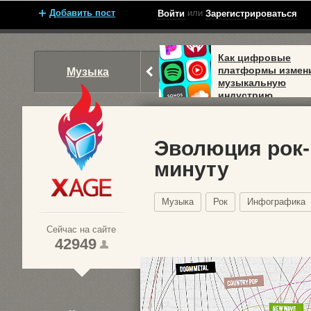
Добавить пост
или
Войти
Зарегистрироваться
Как цифровые
платформы измен
Музыка
музыкальную
индустрию
Эволюция рок-
минуту
Xage.ru
Музыка
Рок
Инфографика
Сейчас на сайте
42949
1
2