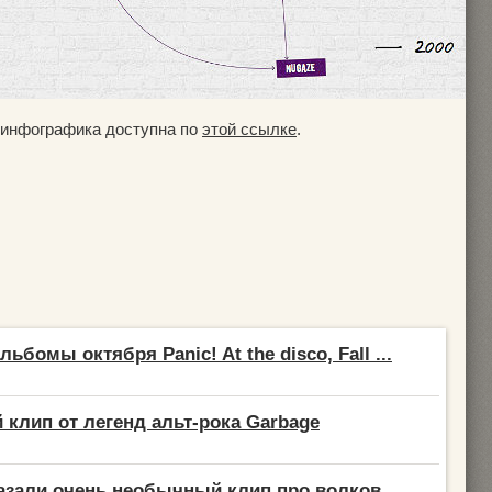
 инфографика доступна по
этой ссылке
.
ьбомы октября Panic! At the disco, Fall ...
 клип от легенд альт-рока Garbage
азали очень необычный клип про волков