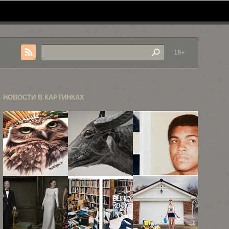
18+
НОВОСТИ В КАРТИНКАХ
Фотореалистичные
Ватагу Ёсида
Полароид-
иллюстрации
показал
фото
Карлы
сложную
знаменитостей
Миалинн
структуру ...
от Энди
Уорхола